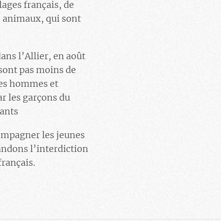
lages français, de
 animaux, qui sont
dans l’Allier, en août
 sont pas moins de
unes hommes et
ar les garçons du
pants
ompagner les jeunes
andons l’interdiction
français.