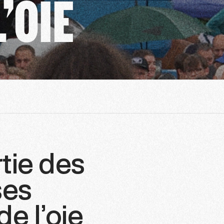
’OIE
tie des
ses
de l’oie