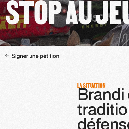
STOP AU JEU
Signer une pétition
LA SITUATION
Brandi 
traditi
défense