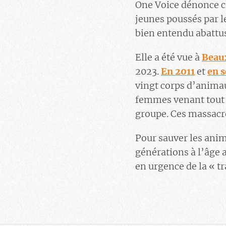
One Voice dénonce ce 
jeunes poussés par l
bien entendu abattus
Elle a été vue à
Beau
2023.
En 2011
et
en 
vingt corps d’animau
femmes venant tout j
groupe. Ces massacre
Pour sauver les ani
générations à l’âge 
en urgence de la « tra