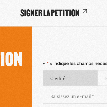
SIGNER LA PÉTITION
TION
«
*
» indique les champs néces
Civilité
Pré
Email
*
Saisissez