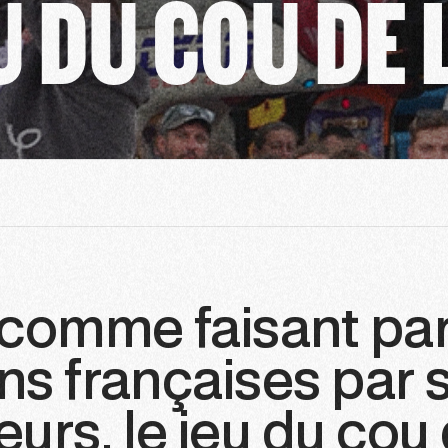
 DU COU DE L
comme faisant par
ons françaises par 
urs, le jeu du cou 