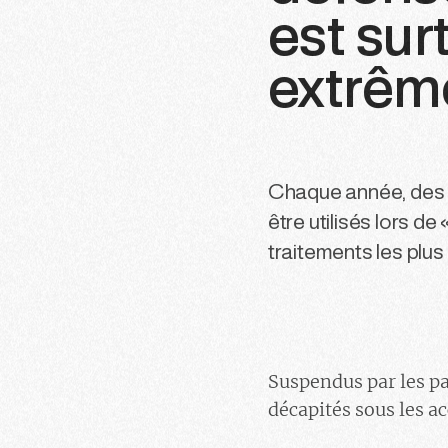
est sur
extrême
Chaque année, des o
être utilisés lors d
traitements les plu
Suspendus par les pa
décapités sous les a