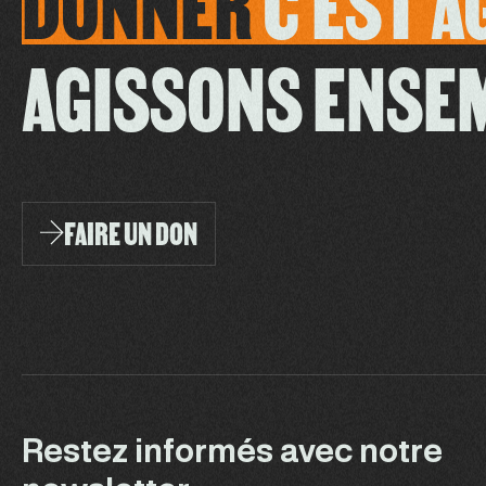
DONNER
C'EST
A
AGISSONS ENSE
FAIRE UN DON
Restez informés avec notre