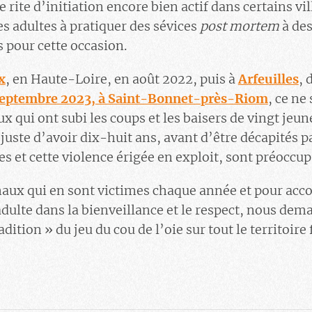
rite d’initiation encore bien actif dans certains vil
es adultes à pratiquer des sévices
post mortem
à des
 pour cette occasion.
x
, en Haute-Loire, en août 2022, puis à
Arfeuilles
, 
septembre 2023, à Saint-Bonnet-près-Riom
, ce ne
x qui ont subi les coups et les baisers de vingt je
uste d’avoir dix-huit ans, avant d’être décapités p
s et cette violence érigée en exploit, sont préoccu
maux qui en sont victimes chaque année et pour acc
adulte dans la bienveillance et le respect, nous dem
dition » du jeu du cou de l’oie sur tout le territoire 