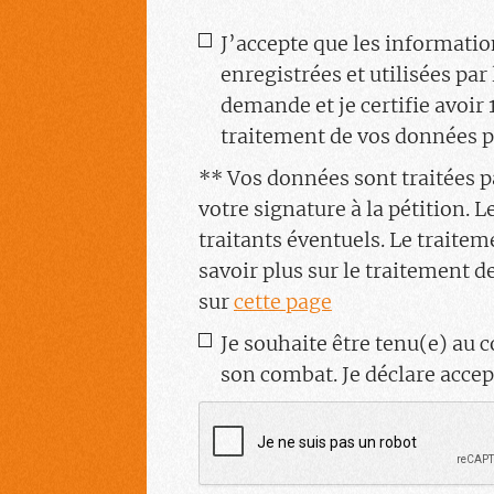
un
J’accepte que les informatio
RGPD
*
e-
enregistrées et utilisées pa
mail
demande et je certifie avoir 
traitement de vos données pe
** Vos données sont traitées p
votre signature à la pétition. 
traitants éventuels. Le traitem
savoir plus sur le traitement d
sur
cette page
Je souhaite être tenu(e) au
Newsletter
son combat. Je déclare accept
CAPTCHA