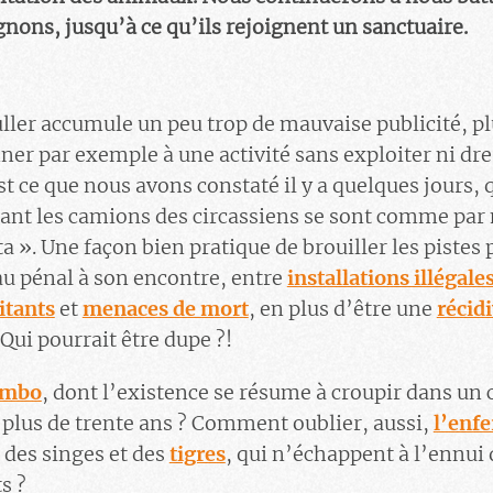
ons, jusqu’à ce qu’ils rejoignent un sanctuaire.
ller accumule un peu trop de mauvaise publicité, pl
ner par exemple à une activité sans exploiter ni dre
t ce que nous avons constaté il y a quelques jours, 
rant les camions des circassiens se sont comme par
 ». Une façon bien pratique de brouiller les pistes 
au pénal à son encontre, entre
installations illégale
itants
et
menaces de mort
, en plus d’être une
récidi
 Qui pourrait être dupe ?!
umbo
, dont l’existence se résume à croupir dans u
s plus de trente ans ? Comment oublier, aussi,
l’enf
des singes et des
tigres
, qui n’échappent à l’ennui
s ?