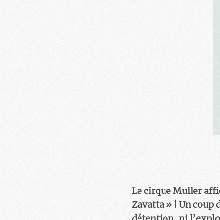
Le cirque Muller af
Zavatta » ! Un coup d
détention, ni l’expl