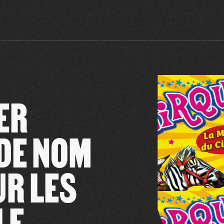
ER
DE NOM
UR LES
LE