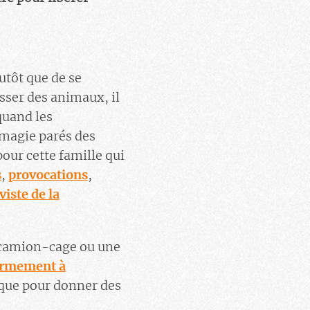
utôt que de se
sser des animaux, il
quand les
 magie parés des
pour cette famille qui
s
,
provocations
,
viste de la
n camion-cage ou une
ermement à
 que pour donner des