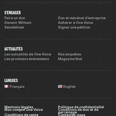
S'ENGAGER
Faire un don
Don et mécénat d’entreprise
Devenir Militant
Adhérer à One Voice
Sensibiliser
Signer une pétition
ACTUALITÉS
Les actualités de One Voice
Nos enquêtes
Les prochains évènements
Magazine Noé
LANGUES
Français
English
Mentions légales
Politique de confidentialité
Mon compte One Voice
Conditions de don et de
parrainage
Conditions de vente
Contactez-nous