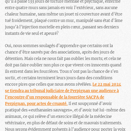
qu’il a passé 133 jours de torture mentale et psychique, enfermé
entre quatre murs sans jamais en voir l’extérieur, sans aucune
chaleur humaine, sans même un jouet ni couverture avant d’être
tué froidement, plaqué contre un mur, manipulé sans état d’âme
jusqu’à l’injection mortelle en plein cœur, passant ses derniers
instants de vie seul et apeuré?
Oui, nous sommes soulagés d’apprendre que certains ont la
chance d’être sauvés par des associations, après des jours de
détention. Mais cela ne nous fait pas oublier les morts; et cela ne
doit pas faire oublier non plus ce que vivent ces innocents quand
ils entrent dans les fourrières. Tous n’ont pas la chance de s’en
sortir, et certains terminent leurs jours dans des conditions
encore pires que celles que nous avons révélées.
Le 22 mai 2024
se tiendra au tribunal judiciaire de Perpignan une audience à
l’encontre d’un responsable de la fourrière SACPA de
Perpignan, pour actes de cruauté.
Il est soupçonné d’avoir
pratiqué des «euthanasies sauvages», et d’avoir tué lui-même des
animaux, ce qui relève d’un exercice illégal de la médecine
vétérinaire, en plus de défaut de soins et de mauvais traitements.
Nous serons évidemment présents à l’audience pour porter la voix