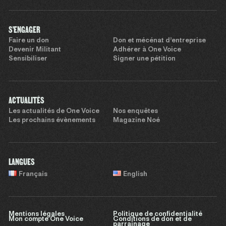
S'ENGAGER
Faire un don
Don et mécénat d’entreprise
Devenir Militant
Adhérer à One Voice
Sensibiliser
Signer une pétition
ACTUALITÉS
Les actualités de One Voice
Nos enquêtes
Les prochains évènements
Magazine Noé
LANGUES
Français
English
Mentions légales
Politique de confidentialité
Mon compte One Voice
Conditions de don et de
parrainage