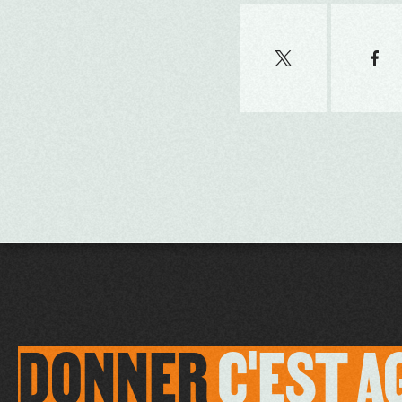
DONNER
C'EST
A