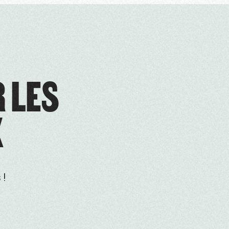
R LES
X
 !