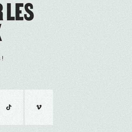
R LES
X
 !