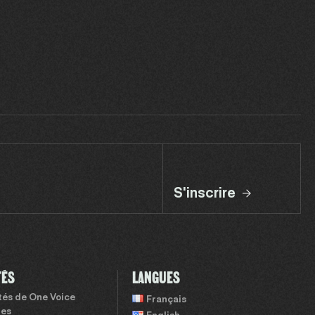
S'inscrire
TÉS
LANGUES
ités de One Voice
Français
tes