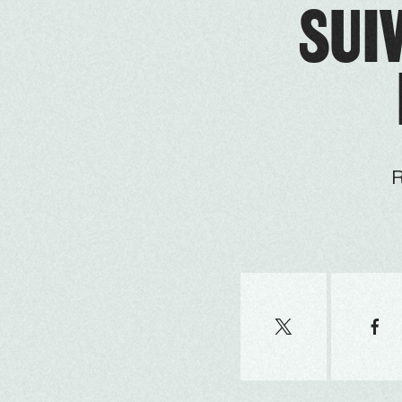
SUIV
R