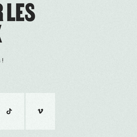
R LES
X
 !