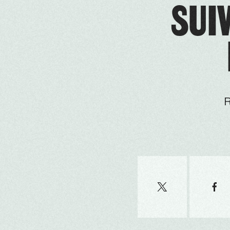
SUIV
R