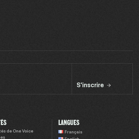
S'inscrire
TÉS
LANGUES
ités de One Voice
Français
tes