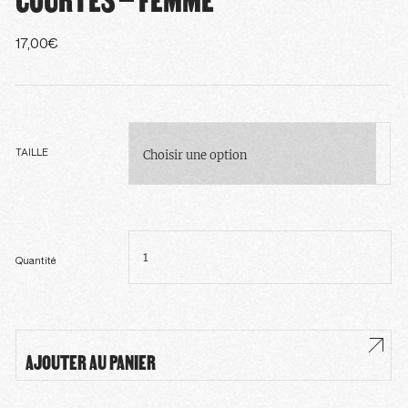
17,00
€
TAILLE
quantité
de
T-
shirt
Quantité
orange
manches
courtes
-
Femme
AJOUTER AU PANIER