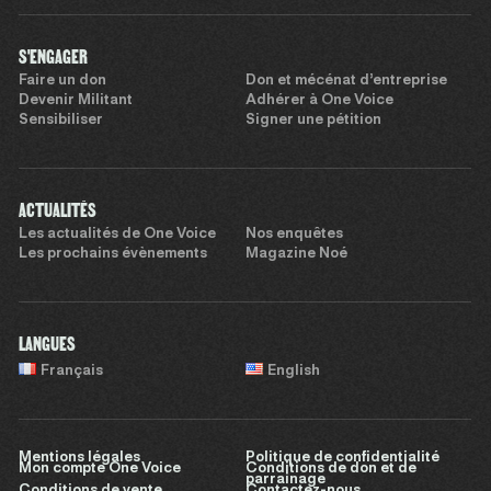
S'ENGAGER
Faire un don
Don et mécénat d’entreprise
Devenir Militant
Adhérer à One Voice
Sensibiliser
Signer une pétition
ACTUALITÉS
Les actualités de One Voice
Nos enquêtes
Les prochains évènements
Magazine Noé
LANGUES
Français
English
Mentions légales
Politique de confidentialité
Mon compte One Voice
Conditions de don et de
parrainage
Conditions de vente
Contactez-nous