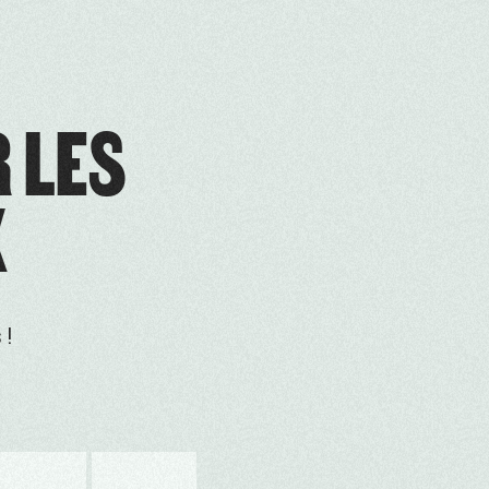
R LES
X
 !