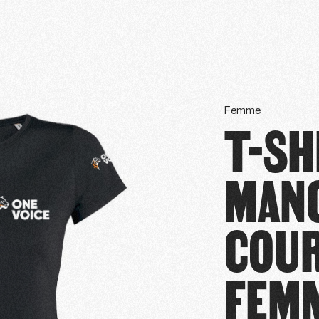
Femme
T-SH
MAN
COUR
FEM