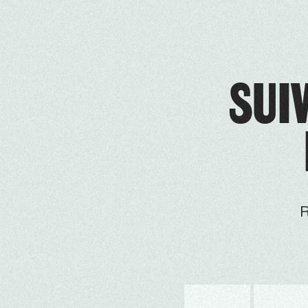
SUIV
R