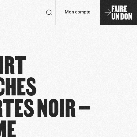
FAIRE
UN DON
Mon compte
IRT
CHES
TES NOIR –
ME