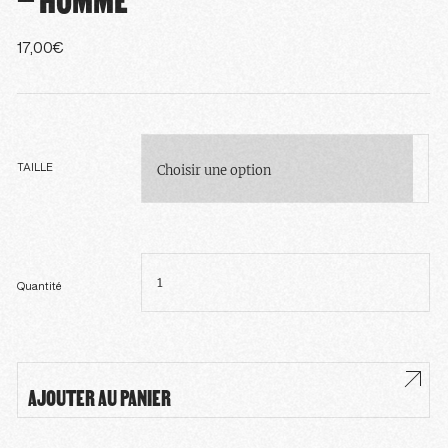
17,00
€
TAILLE
quantité
de
T-
shirt
Quantité
manches
courtes
blanc
-
Homme
AJOUTER AU PANIER