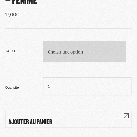
17,00
€
TAILLE
quantité
de
T-
shirt
Quantité
manches
courtes
blanc
-
Femme
AJOUTER AU PANIER