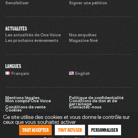
Sensibiliser
Signer une pétition
ACTUALITÉS
Les actualités de One Voice
Nos enquêtes
Les prochains évènements
Magazine Noé
LANGUES
Français
English
Mentions légales
Politique de confidentialité
Mon compte One Voice
Conditions de don et de
parrainage
Conditions de vente
Contactez-nous
Cookies
Ce site utilise des cookies et vous donne le contrôle sur
ceux que vous souhaitez activer
TOUT ACCEPTER
TOUT REFUSER
PERSONNALISER
Site réalisé par
Sweet Punk