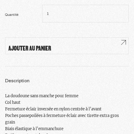
quantité
de
Doudoune
sans
Quantité
manche
femme
AJOUTER AU PANIER
Description
La doudoune sans manche pour femme
Col haut
Fermeture éclair inversée en nylon centrée à l’avant
Poches passepoilées à fermeture éclair avec tirette extra gros
grain
Biais élastique à l’emmanchure