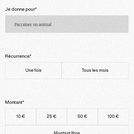
Je donne pour*
Je
donne
pour
*
Récurrence*
Récurrence
*
Une fois
Tous les mois
Montant*
Montant
*
10 €
25 €
50 €
100 €
Montant libre