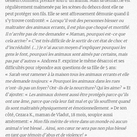
dessein comment prendre soin d’un animal. Mais sa démarche est
régulièrement malmenée par les scènes du dehors dont elle ne
peut protéger son fils. Elle se sent affreusement démunie quand il
s’y trouve confronté: «
Lorsqu’il voit des personnes blesser ou
maltraiter des animaux errants, il est plus que choqué et mortifié.
Il n’arrête pas de me demander « Maman, pourquoi est-ce que
cela arrive? » C’est très difficile de le sortir de cet état de choc et
d’incrédulité. (…) Je n’ai aucun moyen d’expliquer pourquoi les
gens le font, pourquoi les animaux sont aimés par certains, mais
pas par d’autres »
. Andreea F. exprime le même désarroi et ses
difficultés pour répondre aux questions de sa fille de 5 ans:
«
Sarah veut ramener à la maison tous les animaux errants et elle
me demande toujours: « Pourquoi les animaux dans les rues
n’ont-ils pas un foyer? Ont-ils de la nourriture? Qui les aime?
» Et
d’ajouter: «
Les animaux doivent aussi être protégés parce qu’ils
ont une âme, parce que cela leur fait mal et qu’ils souffrent quand
ils sont maltraités physiquement et émotionnellement. »
De son
côté, Cezara K., maman de Vladut, 18 mois, soupire aussi
amèrement: «
Mon fils mérite de vivre dans un monde où aucun
animal n’est blessé… Ainsi, son cœur ne sera pas non plus blessé
en tant que témoin d’abus et de violence! »