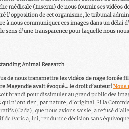
rche médicale (Inserm) de nous fournir ses vidéos d
ré l’opposition de cet organisme, le tribunal admini
ndre à nous communiquer ces images dans un délai d
 le sens d’une transparence pour laquelle nous nou
standing Animal Research
efus de nous transmettre les vidéos de nage forcée f
re Magendie avait évoqué… le droit d’auteur!
Nous 
oit brandi pour dissimuler au grand public des ima
s qui n’ont rien, par nature, d’original. Si la Commi
tifs (Cada), que nous avions saisie, a refusé d’alle
f de Paris a, lui, rendu une décision sans équivoque