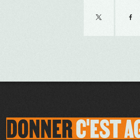
DONNER
C'EST
A