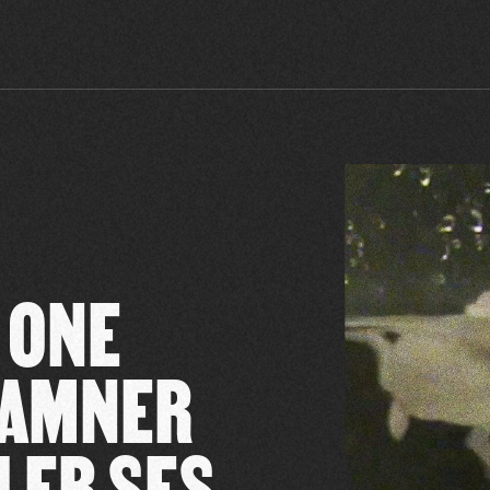
 ONE
DAMNER
LER SES