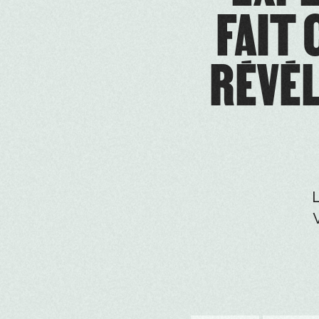
FAIT
RÉVÉL
L
V