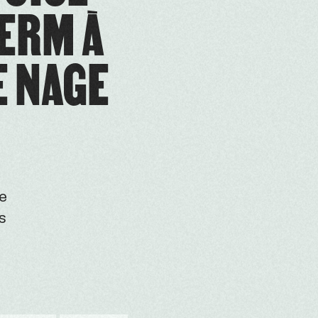
ERM À
E NAGE
ne
es