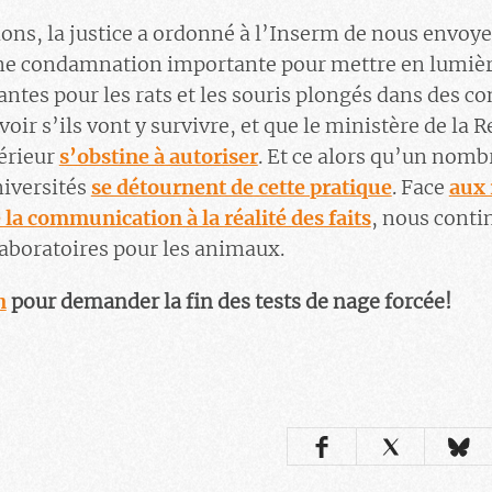
ions, la justice a ordonné à l’Inserm de nous envoy
 Une condamnation importante pour mettre en lumièr
tes pour les rats et les souris plongés dans des c
oir s’ils vont y survivre, et que le ministère de la 
érieur
s’obstine à autoriser
. Et ce alors qu’un nomb
niversités
se détournent de cette pratique
. Face
aux 
 la communication à la réalité des faits
, nous conti
 laboratoires pour les animaux.
n
pour demander la fin des tests de nage forcée!