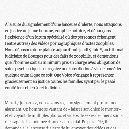
À la suite du signalement d’une lanceuse d’alerte, nous attaquons
en justice un jeune homme, zoophile notoire, et dénonçons
l’existence d’un forum spécialisé où des personnes échangent
(entre autres) des vidéos pornographiques d’actes zoophiles.
Nous déposons donc plainte aujourd’hui, jeudi 9 juin*, au tribunal
judiciaire de Bourges pour des faits de zoophilie, et demandons
que l’homme soit au minimum pris en charge avec obligation de
soins psychiatriques, et reçoive une interdiction à vie de posséder
quelque animal que ce soit. One Voice s’engage à représenter
gracieusement en justice toutes les familles ayant par le passé
confié leur chien à cet individu.
Mardi 7 juin 2022, nous avons reçu un signalement proprement
alarmant. Un homme se vantant de «laisser son chien le monter»,
et envoyant de multiples photos et vidéos de sexes de chiens sur la
messagerie instantanée d’un réseau social. En parallèle, il
demande à la lanceuse d’alerte de lui envoyer des vidéos et des