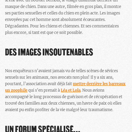
scène avec un bouvier bernois, le visage dissimulé derrière un
masque de chien. Dans une autre, filmée en gros plan, il montre
ses parties sexuelles et celles du chien en plein acte. Les images
envoyées par cet homme sont absolument écœurantes.
Dégradantes. Pour les chiens et chiennes. Et ses commentaires
plus encore, si tant est que ce soit possible.
DES IMAGES INSOUTENABLES
Nos enquêteurs n’avaient jamais vu de telles scènes de sévices
sexuels sur les animaux, nos avocats non plus! Il y a six ans,
pourtant, l’association avait déjà fait
mettre derrière les barreaux
un zoophile
qui s’en prenait à
Léa et Lola
. Nous avions
accompagné le long processus de guérison et de récupération et
trouvé des familles aux deux chiennes, un havre de paix où elles
avaient pu enfin profiter de la vie malgré leur traumatisme.
UN FORUM SPÉCIALISÉ…