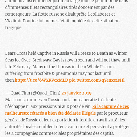
aurait pu ainsi emmener jusqu’au large tout ce petit monde dans
d’immenses filets rectangulaires tirés doucement par des
remorqueurs. La flotte russe se disait prête à collaborer et
Vladimir Poutine lui même s’était inquiété de cette situation
tragique.
Fears Orcas held Captive in Russia will Freeze to Death as Winter
Seas Ice Over: Srednyaya Bay is now frozen and will not thaw until
late February. Many of the 11 orcas in the « Whale Prison »
suffering from frostbite & pneumonia may not last until
then.
https://t.co/6WXRVcxMLD
pic.twitter.com/qYenxe1sHl
— Quad Finn (@Quad_Finn)
27 janvier 2019
Mais nous sommes en Russie, où la bureaucratie très lente
n’échappe ni aux pressions ni aux pots de vin
.
Si la capture de ces
malheureux cétacés a bien été déclarée illégale
par le procureur
général de Russie et leur exportation interdite en avril 2018, les
autorités locales semblent n’en avoir cure et persistent à protéger
les 4 compagnies commerciales propriétaires des captifs.