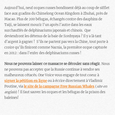
Aujourd’hui, neuf orques russes bondissent déjà au coup de sifflet
face aux gradins du Chimelong Ocean Kingdom à
Zhuhai, pr
è
s de
Macao
. Plus de 200 bélugas, échangés contre des dauphins de
Taiji, se laissent mourir l’un après l’autre dans les eaux
surchauffés de delphinariums japonais et chinois. Que
deviendront les détenus de la baie de Srednyaya ? Il y a là tant
d’argent à gagner ! S’ils ne partent pas vers la Chine, tout porte à
croire qu’ils finiront comme Narnia, la première orque capturée
en 2012 : dans l’enfer des delphinariums russes !
Nous ne pouvons laisser ce massacre se dérouler sans réagir
. Nous
ne pouvons pas accepter que la Russie continue à vendre ses
malheureux cétacés. One Voice vous engage de tout coeur à
signer la pétition en ligne
ou à écrire directement à Vladimir
Poutine, via
le site de la campagne Free Russian Whales
(
site en
anglais
) ! Il faut sauver les orques et les bélugas de la prison des
baleines!