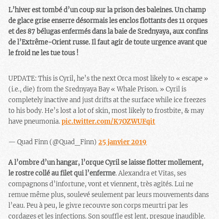
L’hiver est tombé d’un coup sur la prison des baleines. Un champ
de glace grise enserre désormais les enclos flottants des 11 orques
et des 87 bélugas enfermés dans la baie de Srednyaya, aux confins
de l’Extrême-Orient russe. Il faut agir de toute urgence avant que
le froid ne les tue tous !
UPDATE: This is Cyril, he’s the next Orca most likely to « escape »
(i.e., die) from the Srednyaya Bay « Whale Prison. » Cyril is
completely inactive and just drifts at the surface while ice freezes
to his body. He’s lost a lot of skin, most likely to frostbite, & may
have pneumonia.
pic.twitter.com/K7OZWUFqit
— Quad Finn (@Quad_Finn)
25 janvier 2019
A l’ombre d’un hangar, l’orque Cyril se laisse flotter mollement,
le rostre collé au filet qui l’enferme
. Alexandra et Vitas, ses
compagnons d’infortune, vont et viennent, très agités. Lui ne
remue même plus, soulevé seulement par leurs mouvements dans
l’eau. Peu à peu, le givre recouvre son corps meurtri par les
cordages et les infections. Son souffle est lent, presque inaudible.