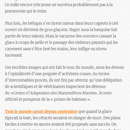
Ce mâle encore très jeune ne survivra probablement pas à la
pneumonie qui le mine.
Plus loin, les bélugas s’en tirent mieux dans leurs cageots à ciel
ouvert où dérivent de gros glaçons.
Nager sous la banquise fait
partie de leurs talents. Mais le vacarme des ouvriers cassant la
glace à coups de pelle et le passage des visiteurs payants qui les
caressent sans s’être lavé les mains, leur inflige un stress
incessant.
Ces terribles images qui ont fait le tour du monde, nous les devons
à l’opiniâtreté d’une poignée d’activistes russes.
Au terme
d’interminables procès, ils ont fini par obtenir qu’une délégation
de scientifiques et de vétérinaires inspectent les détenus
du
«Centre d’Adaptation des Mammifères Marins
», le nom
officiel et pompeux de la « prison de baleines ».
Tout le monde savait depuis septembre
que quand la glace
figerait la baie, les cétacés seraient en danger de mort.
Des plans
faciles à mettre en œuvre avaient été proposés sans succès. On