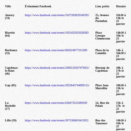
Ville
Événement Facebook
Lieu précis
Horaires
Annecy
https://www.facebook.com/events/3107283829549391/
25, Avenue
11h30 à
(74)
du
13h le
Parmelan
22
janvier
Biarritz
https://www.facebook.com/events/1055432955028383
Place
14h30 à
(64)
Georges
16h
le
Clemenceau
23
janvier
Bordeaux
https://www.facebook.com/events/606324877315389
Place de la
14h à
(33)
Comédie
16h30
le
23
janvier
Capdenac-
https://www.facebook.com/events/2060129347479451/
Biocoop de
10h à
le-Haut
Capdenac
17h
le
(46)
22
janvier
Gap (05)
https://www.facebook.com/events/2953643744899115/
Place Jean
10h30 à
Marcellin
13h
le
22
janvier
La
https://www.facebook.com/events/628473521689269
14, Rue du
15h à
Rochelle
Palais
17h
le
(17)
22
janvier
Lille (59)
https://www.facebook.com/events/3075306819413921
Rue des
14h30 à
Tanneurs
16h
le
22
janvier