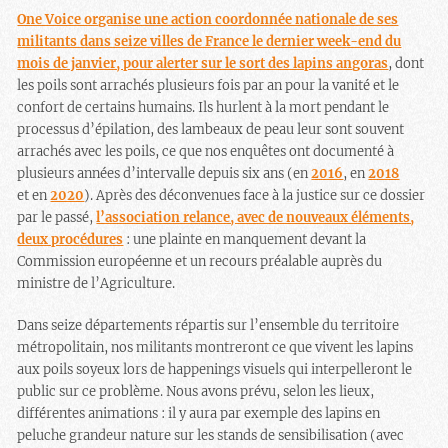
One Voice organise une action coordonnée nationale de ses
militants dans seize villes de France le dernier week-end du
mois de janvier, pour alerter sur le sort des lapins angoras
, dont
les poils sont arrachés plusieurs fois par an pour la vanité et le
confort de certains humains. Ils hurlent à la mort pendant le
processus d’épilation, des lambeaux de peau leur sont souvent
arrachés avec les poils, ce que nos enquêtes ont documenté à
plusieurs années d’intervalle depuis six ans (en
2016
, en
2018
et en
2020
). Après des déconvenues face à la justice sur ce dossier
par le passé,
l’association relance, avec de nouveaux éléments,
deux procédures
: une plainte en manquement devant la
Commission européenne et un recours préalable auprès du
ministre de l’Agriculture.
Dans seize départements répartis sur l’ensemble du territoire
métropolitain, nos militants montreront ce que vivent les lapins
aux poils soyeux lors de happenings visuels qui interpelleront le
public sur ce problème. Nous avons prévu, selon les lieux,
différentes animations : il y aura par exemple des lapins en
peluche grandeur nature sur les stands de sensibilisation (avec