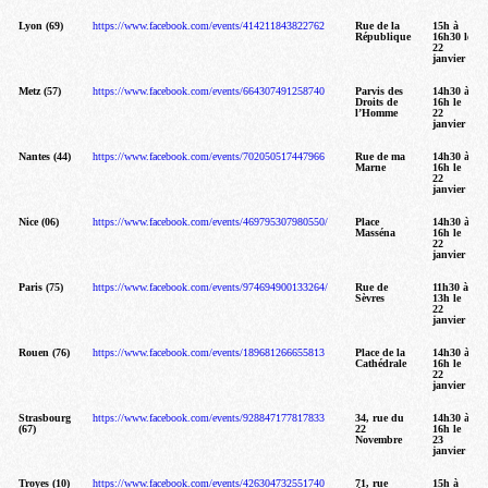
Lyon (69)
https://www.facebook.com/events/414211843822762
Rue de la
15h à
République
16h30
le
22
janvier
Metz (57)
https://www.facebook.com/events/664307491258740
Parvis des
14h30 à
Droits de
16h
le
l’Homme
22
janvier
Nantes (44)
https://www.facebook.com/events/702050517447966
Rue de ma
14h30 à
Marne
16h
le
22
janvier
Nice (06)
https://www.facebook.com/events/469795307980550/
Place
14h30 à
Masséna
16h
le
22
janvier
Paris (75)
https://www.facebook.com/events/974694900133264/
Rue de
11h30 à
Sèvres
13h
le
22
janvier
Rouen (76)
https://www.facebook.com/events/189681266655813
Place de la
14h30 à
Cathédrale
16h
le
22
janvier
Strasbourg
https://www.facebook.com/events/928847177817833
34, rue du
14h30 à
(67)
22
16h
le
Novembre
23
janvier
Troyes (10)
https://www.facebook.com/events/426304732551740
71, rue
15h à