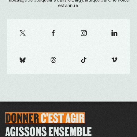
l’abattage de bouquetins dans le Bargy, attaqué par One Voice,
est annulé.
DONNER
C'EST
AGIR
AGISSONS ENSEMBLE