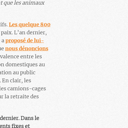
nt que les animaux
ifs.
Les quelque 800
 paix. L’an dernier,
s a
proposé de lui-
ue
nous dénoncions
valence entre les
non domestiques au
ation au public
En clair, les
s les camions-cages
 la retraite des
dernier. Dans le
ents fixes et