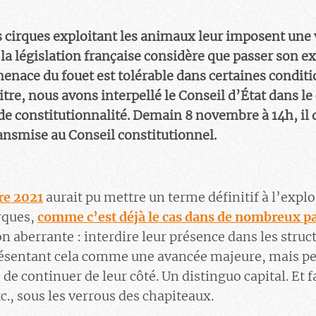
es cirques exploitant les animaux leur imposent une v
 la législation française considère que passer son ex
menace du fouet est tolérable dans certaines conditi
 titre, nous avons interpellé le Conseil d’État dans l
de constitutionnalité. Demain 8 novembre à 14h, il d
ransmise au Conseil constitutionnel.
re 2021
aurait pu mettre un terme définitif à l’expl
rques,
comme c’est déjà le cas dans de nombreux p
n aberrante : interdire leur présence dans les struc
ésentant cela comme une avancée majeure, mais p
de continuer de leur côté. Un distinguo capital. Et fa
c., sous les verrous des chapiteaux.