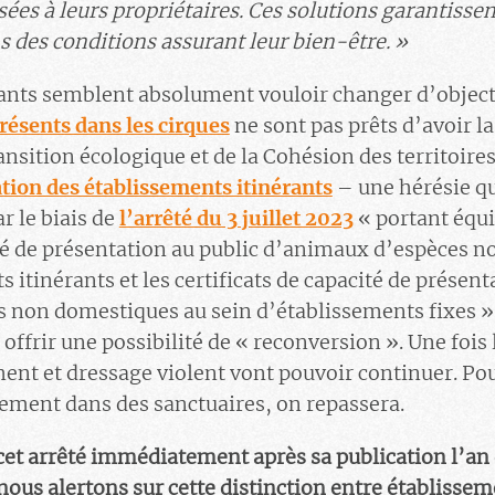
es à leurs propriétaires. Ces solutions garantisse
s des conditions assurant leur bien-être. »
eants semblent absolument vouloir changer d’object
ésents dans les cirques
ne sont pas prêts d’avoir la
ansition écologique et de la Cohésion des territoire
tion des établissements itinérants
– une hérésie q
r le biais de
l’arrêté du 3 juillet 2023
« portant équi
ité de présentation au public d’animaux d’espèces 
 itinérants et les certificats de capacité de présent
non domestiques au sein d’établissements fixes ». 
 offrir une possibilité de « reconversion ». Une foi
ent et dressage violent vont pouvoir continuer. Pour
ement dans des sanctuaires, on repassera.
et arrêté immédiatement après sa publication l’an 
nous alertons sur cette distinction entre établissem