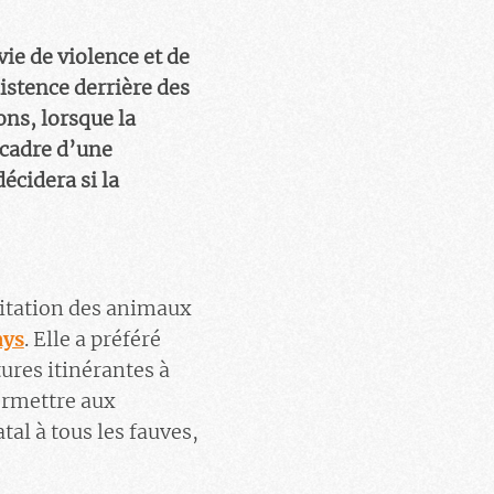
ie de violence et de
istence derrière des
ons, lorsque la
e cadre d’une
écidera si la
oitation des animaux
ays
. Elle a préféré
tures itinérantes à
ermettre aux
tal à tous les fauves,