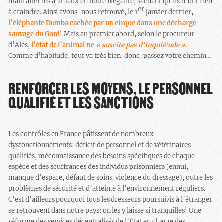
maltraiter les animaux en toute illégalité, sachant qu’ils n’ont rien
er
à craindre. Ainsi avons-nous retrouvé, le 1
janvier dernier,
l’éléphante Dumba cachée par un cirque dans une décharge
sauvage du Gard
! Mais au premier abord, selon le procureur
d’Alès,
l’état de l’animal ne
« suscite pas d’inquiétude »
.
Comme d’habitude, tout va très bien, donc, passez votre chemin…
RENFORCER LES MOYENS, LE PERSONNEL
QUALIFIÉ ET LES SANCTIONS
Les contrôles en France pâtissent de nombreux
dysfonctionnements: déficit de personnel et de vétérinaires
qualifiés, méconnaissance des besoins spécifiques de chaque
espèce et des souffrances des individus prisonniers (ennui,
manque d’espace, défaut de soins, violence du dressage), outre les
problèmes de sécurité et d’atteinte à l’environnement réguliers.
C’est d’ailleurs pourquoi tous les dresseurs poursuivis à l’étranger
se retrouvent dans notre pays: on les y laisse si tranquilles! Une
réforme des services décentralisés de l’État en charge des