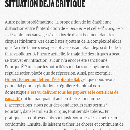
SITUATION DÉJÀ CRITIQUE
Autre point problématique, la proposition de loi établit une
distinction entre l’interdiction de
« détenir »
et celle d’
« acquérir
»
des animaux sauvages à des fins de divertissement dans les
cirques itinérants. Ces deux listes ajoutent de la complexité alors
que l’arrêté faune sauvage captive existant était déjà si difficile à
faire appliquer. À l’heure actuelle, la majorité des cirques a beau
se trouver en infraction, aucun n’a encore été sanctionné!
Pourquoi? Parce que les autorités sont dans une logique de
régularisation plutôt que de répression. Ainsi, par exemple,
Gilbert Bauer qui détient l’éléphante Baby
et que nous avons
poursuivi pour exploitation irrégulière d’animal non
domestique
s’est vu délivrer tous les papiers et le certificat de
capacité
qui lui manquaient au lieu d’être condamné.
L’accepterions-nous pour des conducteurs sans permis?
Pourtant, dans le milieu du cirque, tout semble toléré… En
pratique, les contrevenants sont juste sommés de se mettre en
conformité. Ensuite, ils laissent traîner les choses et continuent de