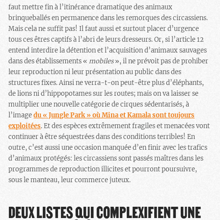
faut mettre fin à l’itinérance dramatique des animaux
brinqueballés en permanence dans les remorques des circassiens.
Mais cela ne suffit pas! Il faut aussi et surtout placer d’urgence
tous ces êtres captifs à l’abri de leurs dresseurs. Or, si l’article 12
entend interdire la détention et l’acquisition d’animaux sauvages
dans des établissements «
mobiles
», il ne prévoit pas de prohiber
leur reproduction ni leur présentation au public dans des
structures fixes. Ainsi ne verra-t-on peut-être plus d’éléphants,
de lions ni d’hippopotames sur les routes; mais on va laisser se
multiplier une nouvelle catégorie de cirques sédentarisés, à
l’image
du « Jungle Park » où Mina et Kamala sont toujours
exploitées
. Et des espèces extrêmement fragiles et menacées vont
continuer à être séquestrées dans des conditions terribles! En
outre, c’est aussi une occasion manquée d’en finir avec les trafics
d’animaux protégés: les circassiens sont passés maîtres dans les
programmes de reproduction illicites et pourront poursuivre,
sous le manteau, leur commerce juteux.
DEUX LISTES QUI COMPLEXIFIENT UNE