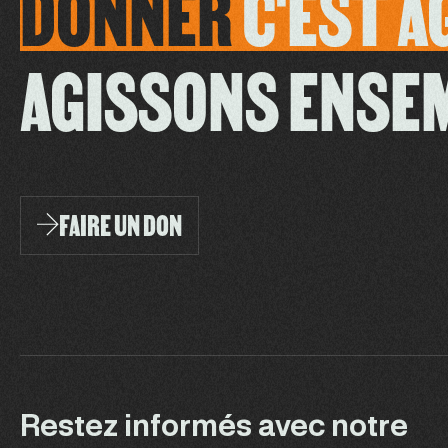
DONNER
C'EST
A
AGISSONS ENSE
FAIRE UN DON
Restez informés avec notre