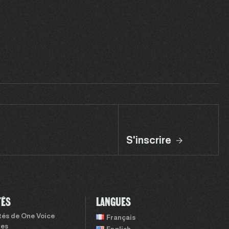
S'inscrire
TÉS
LANGUES
ités de One Voice
Français
tes