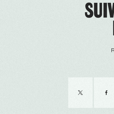
SUIV
R