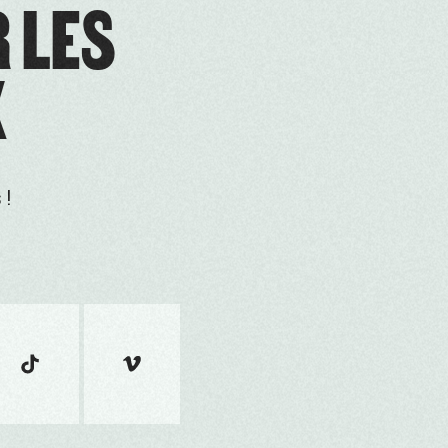
R LES
X
 !