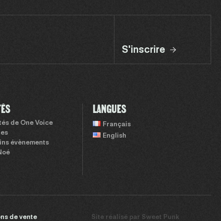
S'inscrire
TÉS
LANGUES
ités de One Voice
Français
tes
English
ins évènements
Noé
ns de vente
Site réalisé par
Sweet Punk