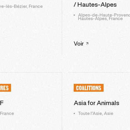
/ Hautes-Alpes
ve-lès-Bézier, France
Alpes-de-Haute-Provenc
Hautes-Alpes, France
Voir
IRES
COALITIONS
F
Asia for Animals
 France
Toute l'Asie, Asie