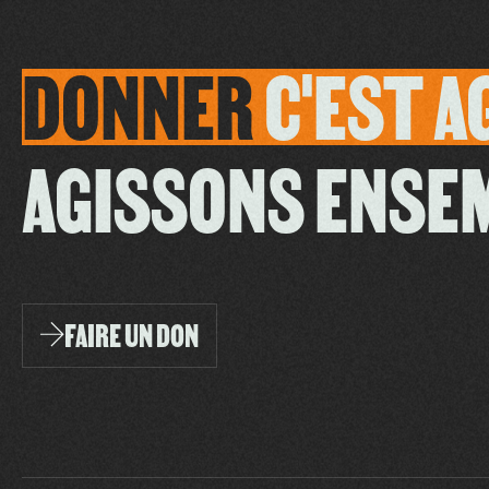
DONNER
C'EST
A
AGISSONS ENSE
FAIRE UN DON