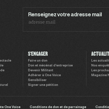
Renseignez votre adresse mail
S'ENGAGER
ACTUALI
pectacle
Faire un don
Les actual
le
Don et mécénat d’entreprise
Nos enquê
ode
Devenir Militant
Les procha
Adhérer à One Voice
Magazine 
Sensibiliser
aturel
Signer une pétition
te One Voice
Conditions de don et de parrainage
Conditio