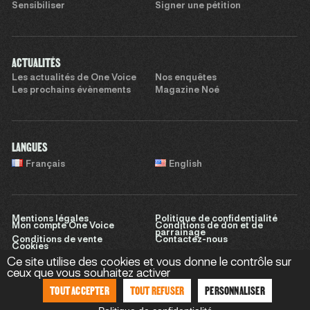
Sensibiliser
Signer une pétition
ACTUALITÉS
Les actualités de One Voice
Nos enquêtes
Les prochains évènements
Magazine Noé
LANGUES
Français
English
Mentions légales
Politique de confidentialité
Mon compte One Voice
Conditions de don et de
parrainage
Conditions de vente
Contactez-nous
Cookies
Ce site utilise des cookies et vous donne le contrôle sur
ceux que vous souhaitez activer
TOUT ACCEPTER
TOUT REFUSER
PERSONNALISER
Site réalisé par
Sweet Punk