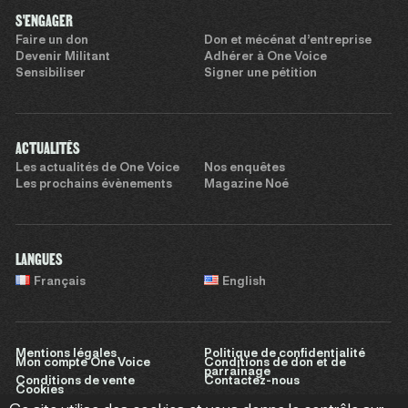
S'ENGAGER
Faire un don
Don et mécénat d’entreprise
Devenir Militant
Adhérer à One Voice
Sensibiliser
Signer une pétition
ACTUALITÉS
Les actualités de One Voice
Nos enquêtes
Les prochains évènements
Magazine Noé
LANGUES
Français
English
Mentions légales
Politique de confidentialité
Mon compte One Voice
Conditions de don et de
parrainage
Conditions de vente
Contactez-nous
Cookies