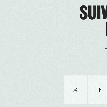
SUIV
R