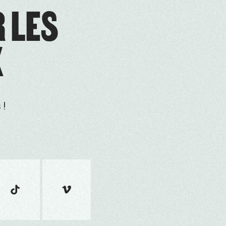
R LES
X
 !