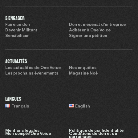
S'ENGAGER
Faire un don
Don et mécénat d’entreprise
Devenir Militant
Adhérer à One Voice
Sensibiliser
Signer une pétition
ACTUALITÉS
Les actualités de One Voice
Nos enquêtes
Les prochains évènements
Magazine Noé
LANGUES
Français
English
Mentions légales
Politique de confidentialité
Mon compte One Voice
Conditions de don et de
parrainage