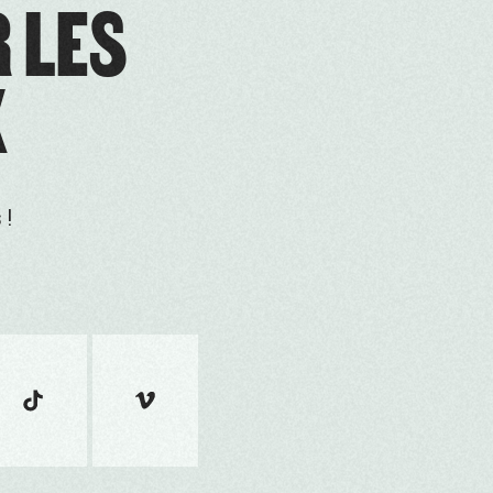
R LES
X
 !