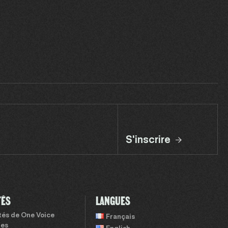
S'inscrire
TÉS
LANGUES
ités de One Voice
Français
tes