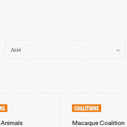
Asie
ONS
COALITIONS
r Animals
Macaque Coalition