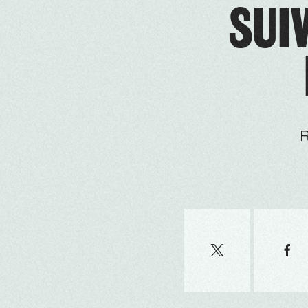
SUIV
R