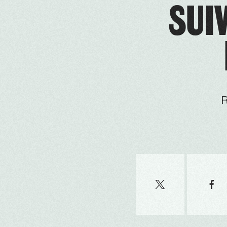
SUIV
R