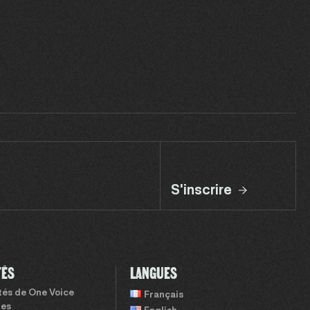
S'inscrire
TÉS
LANGUES
ités de One Voice
Français
tes