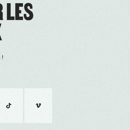
R LES
X
 !