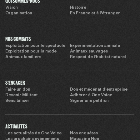
QUI SOMMES-NOUS
Vision
Histoire
Organisation
En France et à l’étranger
NOS COMBATS
Exploitation pour le spectacle
Expérimentation animale
Exploitation pour la mode
Animaux sauvages
Animaux familiers
Respect de l’habitat naturel
S'ENGAGER
Faire un don
Don et mécénat d’entreprise
Devenir Militant
Adhérer à One Voice
Sensibiliser
Signer une pétition
ACTUALITÉS
Les actualités de One Voice
Nos enquêtes
Les prochains évènements
Magazine Noé