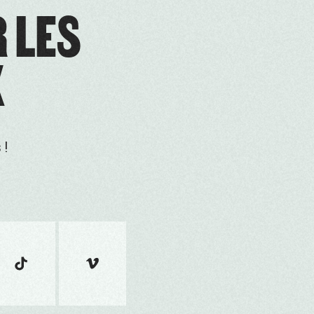
R LES
X
 !