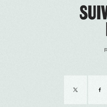
SUIV
R