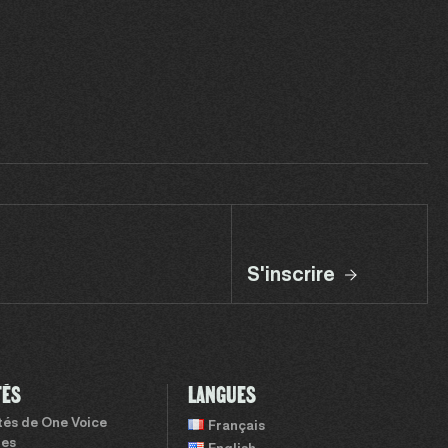
S'inscrire
TÉS
LANGUES
ités de One Voice
Français
tes