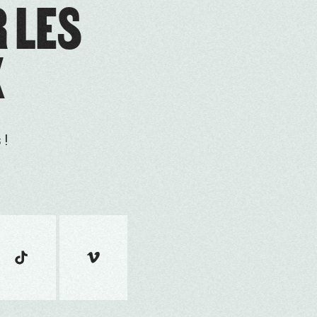
R LES
X
 !