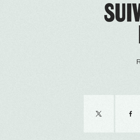
SUIV
R