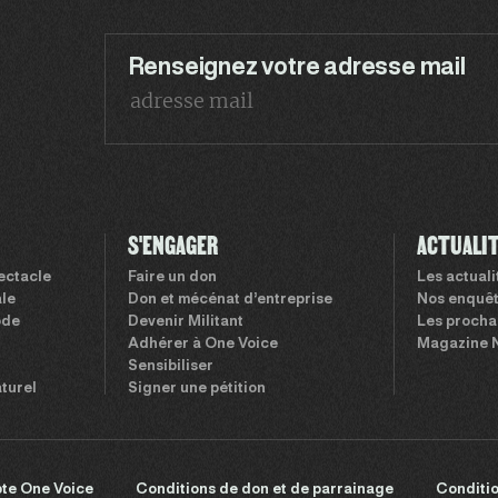
Renseignez votre adresse mail
S'ENGAGER
ACTUALI
pectacle
Faire un don
Les actual
le
Don et mécénat d’entreprise
Nos enquê
ode
Devenir Militant
Les procha
Adhérer à One Voice
Magazine 
Sensibiliser
aturel
Signer une pétition
te One Voice
Conditions de don et de parrainage
Conditio