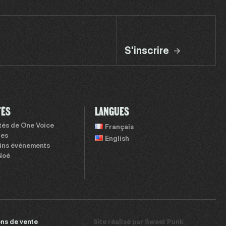
S'inscrire
TÉS
LANGUES
ités de One Voice
Français
tes
English
ins évènements
Noé
ns de vente
Site réalisé par
Sweet Punk