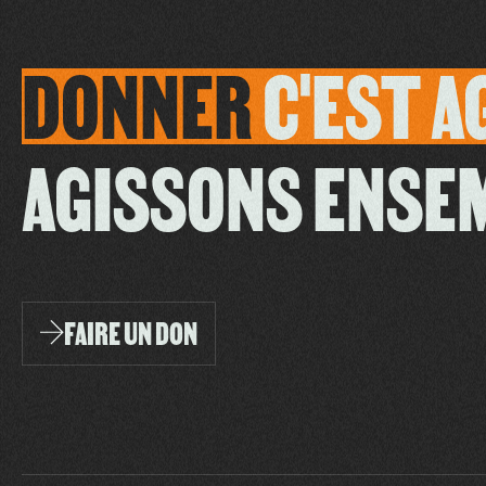
DONNER
C'EST
A
AGISSONS ENSE
FAIRE UN DON