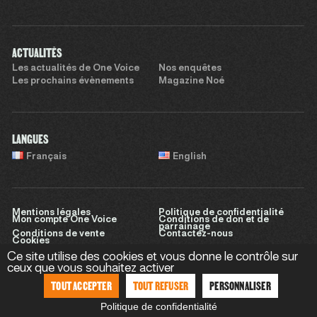
ACTUALITÉS
Les actualités de One Voice
Nos enquêtes
Les prochains évènements
Magazine Noé
LANGUES
Français
English
Mentions légales
Politique de confidentialité
Mon compte One Voice
Conditions de don et de
parrainage
Conditions de vente
Contactez-nous
Cookies
Ce site utilise des cookies et vous donne le contrôle sur
ceux que vous souhaitez activer
TOUT ACCEPTER
TOUT REFUSER
PERSONNALISER
Site réalisé par
Sweet Punk
Politique de confidentialité