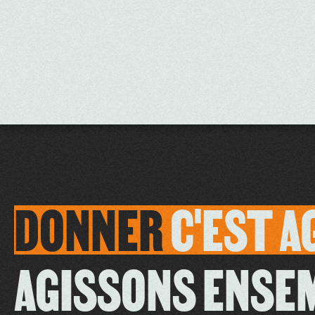
DONNER
C'EST
A
AGISSONS ENSE