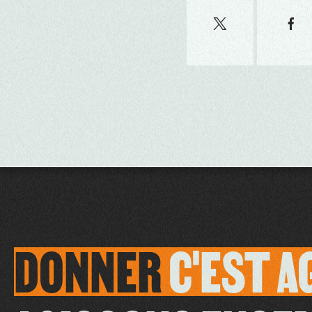
DONNER
C'EST
A