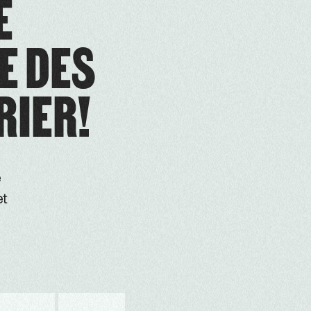
É
E DES
RIER!
e
et