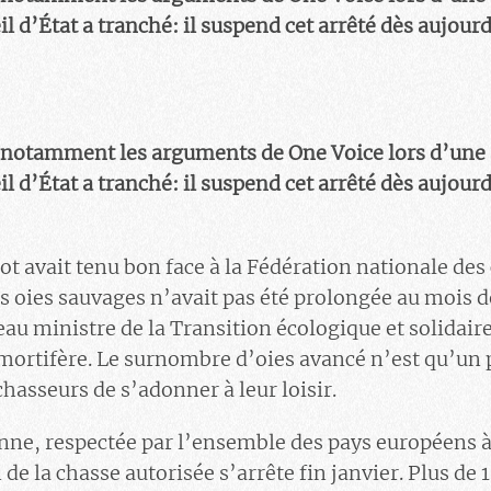
eil d’État a tranché: il suspend cet arrêté dès aujou
 notamment les arguments de One Voice lors d’une
eil d’État a tranché: il suspend cet arrêté dès aujou
t avait tenu bon face à la Fédération nationale des 
s oies sauvages n’avait pas été prolongée au mois de
eau ministre de la Transition écologique et solidair
u mortifère. Le surnombre d’oies avancé n’est qu’un 
hasseurs de s’adonner à leur loisir.
nne, respectée par l’ensemble des pays européens à 
de la chasse autorisée s’arrête fin janvier. Plus de