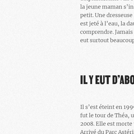
la jeune maman s’inq
petit. Une dresseuse
est jeté à l’eau, la 
comprendre. Jamais a
eut surtout beaucou
IL Y EUT D’A
Il s’est éteint en 1
fut le tour de Théa,
2008. Elle est morte 
Arrivé du Parc Astér