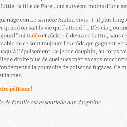
t Little, la fille de Parel, qui survécut moins d’une s
e qui nage contre sa mère Amtan vivra-t-il plus long
 quand on sait la vie qui l’attend ?… Dès cinq ou si
aujourd’hui
Galéo
et Aïcko : il devra se battre, sans 
nable où ce sont toujours les caïds qui gagnent. Et s
usqu’à l’épuisement. Ce jeune dauphin, au corps tail
ligne droite plus de quelques mètres sans rencontre
fondément à la poursuite de poissons fugaces. Ce
t la mer.
tre pétition !
ie de famille est essentielle aux dauphins