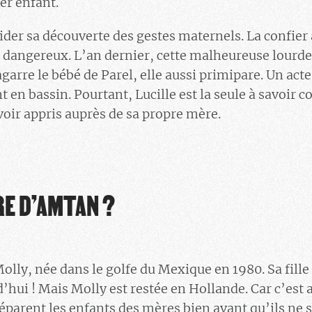
r enfant.
der sa découverte des gestes maternels. La confier
p dangereux. L’an dernier, cette malheureuse lourd
garre le bébé de Parel, elle aussi primipare. Un act
t en bassin. Pourtant, Lucille est la seule à savoir
avoir appris auprès de sa propre mère.
RE D’AMTAN ?
Molly, née dans le golfe du Mexique en 1980. Sa fille
’hui ! Mais Molly est restée en Hollande. Car c’est 
éparent les enfants des mères bien avant qu’ils ne s