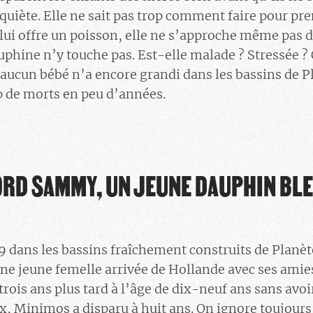
uiète. Elle ne sait pas trop comment faire pour pre
 lui offre un poisson, elle ne s’approche même pas 
dauphine n’y touche pas. Est-elle malade ? Stressée ?
ucun bébé n’a encore grandi dans les bassins de Pl
p de morts en peu d’années.
BORD SAMMY, UN JEUNE DAUPHIN BL
999 dans les bassins fraîchement construits de Planèt
 une jeune femelle arrivée de Hollande avec ses amie
trois ans plus tard à l’âge de dix-neuf ans sans avoir
ix, Minimos a disparu à huit ans. On ignore toujours