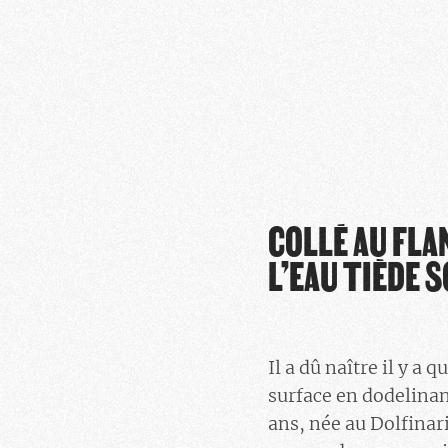
COLLÉ AU FLA
L’EAU TIÈDE S
Il a dû naître il y a
surface en dodelinan
ans, née au Dolfina