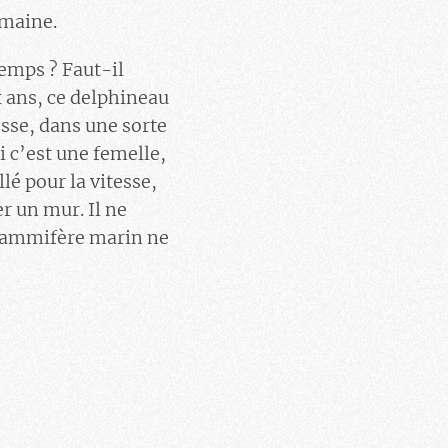
emaine.
temps ? Faut-il
x ans, ce delphineau
cesse, dans une sorte
i c’est une femelle,
lé pour la vitesse,
r un mur. Il ne
 mammifère marin ne