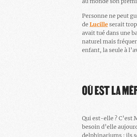
au monde son premie
Personne ne peut gui
de
Lucille
serait tro
avait tué dans une ba
naturel mais fréquen
enfant, la seule à l’
OÙ EST LA MÈ
Qui est-elle ? C’est 
besoin d’elle aujourd
delphinariums : ils s