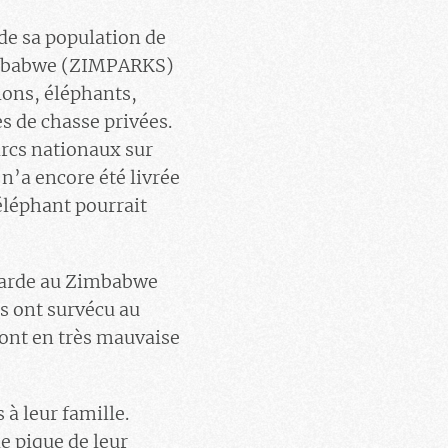
de sa population de
 Zimbabwe (ZIMPARKS)
lions, éléphants,
s de chasse privées.
arcs nationaux sur
n’a encore été livrée
 éléphant pourrait
 harde au Zimbabwe
ls ont survécu au
sont en très mauvaise
à leur famille.
e pique de leur