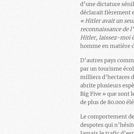
d’une dictature sénil
déclarait fièrement 
« Hitler avait un seu
reconnaissance de l’
Hitler, laissez-moi ê
homme en matière de
D’autres pays comme 
par un tourisme écol
milliers d’hectares 
abrite plusieurs esp
Big Five » que sont l
de plus de 80.000 él
Le comportement de R
despotes qui n’hésit
Jamais le trafic d’es