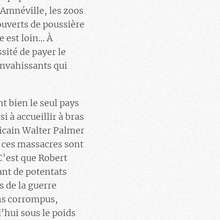
Amnéville, les zoos
ouverts de poussière
e est loin… À
sité de payer le
envahissants qui
t bien le seul pays
 à accueillir à bras
icain Walter Palmer
de ces massacres sont
C’est que Robert
nt de potentats
s de la guerre
ans corrompus,
d’hui sous le poids