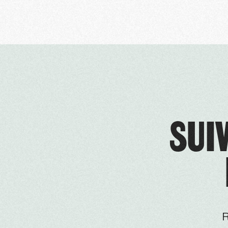
SUIV
R