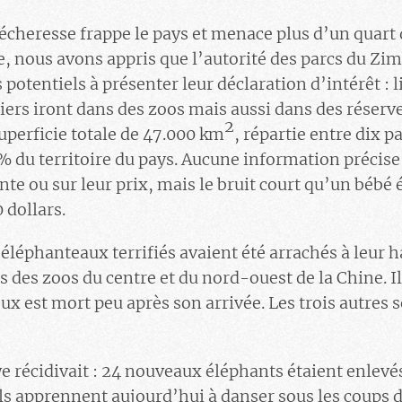
écheresse frappe le pays et menace plus d’un quart 
re, nous avons appris que l’autorité des parcs du
s potentiels à présenter leur déclaration d’intérêt : 
iers iront dans des zoos mais aussi dans des réserve
2
perficie totale de 47.000 km
, répartie entre dix p
 % du territoire du pays. Aucune information précise 
nte ou sur leur prix, mais le bruit court qu’un bébé
 dollars.
 éléphanteaux terrifiés avaient été arrachés à leur
s des zoos du centre et du nord-ouest de la Chine. I
ux est mort peu après son arrivée. Les trois autres 
 récidivait : 24 nouveaux éléphants étaient enlevés 
ls apprennent aujourd’hui à danser sous les coups d