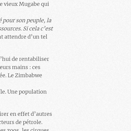
 le vieux Mugabe qui
té pour son peuple, la
ources. Si cela c’est
 attendre d’un tel
hui de rentabiliser
leurs mains : ces
acée. Le Zimbabwe
ffle. Une population
rer en effet d’autres
teurs de pétrole.
es zoos, les cirques