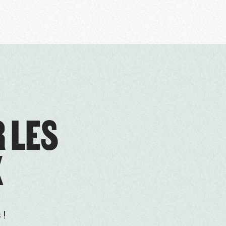
R LES
X
 !