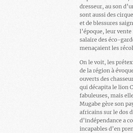
dresseur, au son d’
sont aussi des cirqu
et de blessures saign
l’époque, leur vente 
salaire des éco-gar
menaçaient les récol
On le voit, les préte
de la région à évoqu
ouverts des chasseu
qui décapita le lion 
fabuleuses, mais ell
Mugabe gère son pay
africains sur le dos
d’indépendance a con
incapables d’en prend