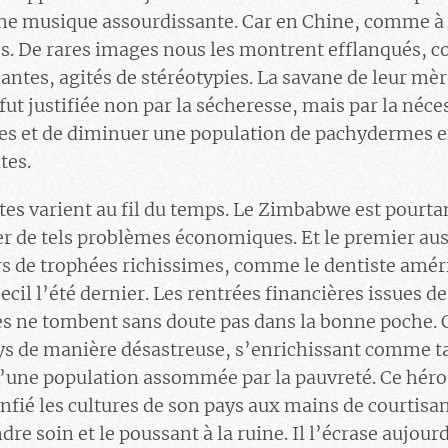
une musique assourdissante. Car en Chine, comme à 
es. De rares images nous les montrent efflanqués, c
antes, agités de stéréotypies. La savane de leur mèr
fut justifiée non par la sécheresse, mais par la néces
des et de diminuer une population de pachydermes 
tes.
xtes varient au fil du temps. Le Zimbabwe est pourtan
er de tels problèmes économiques. Et le premier aussi
rs de trophées richissimes, comme le dentiste amér
Cecil l’été dernier. Les rentrées financières issues 
es ne tombent sans doute pas dans la bonne poche. 
s de manière désastreuse, s’enrichissant comme ta
 d’une population assommée par la pauvreté. Ce héro
fié les cultures de son pays aux mains de courtis
re soin et le poussant à la ruine. Il l’écrase aujour