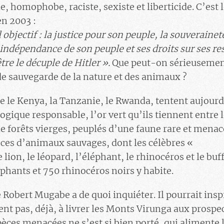
e, homophobe, raciste, sexiste et liberticide. C’est
en 2003 :
l objectif : la justice pour son peuple, la souveraine
indépendance de son peuple et ses droits sur ses ress
tre le décuple de Hitler ».
Que peut-on sérieusement
 sauvegarde de la nature et des animaux ?
le Kenya, la Tanzanie, le Rwanda, tentent aujourd’
ogique responsable, l’or vert qu’ils tiennent entre 
de forêts vierges, peuplés d’une faune rare et men
èces d’animaux sauvages, dont les célèbres «
e lion, le léopard, l’éléphant, le rhinocéros et le bu
éphants et 750 rhinocéros noirs y habite.
obert Mugabe a de quoi inquiéter. Il pourrait inspi
ent pas, déjà, à livrer les Monts Virunga aux prospec
pèces menacées ne s’est si bien porté, qui alimente l