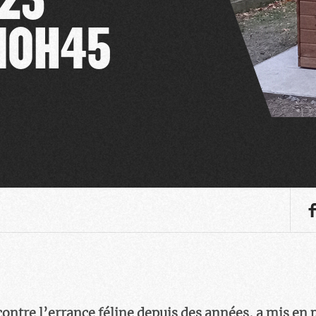
 10H45
 contre l’errance féline depuis des années, a mis e