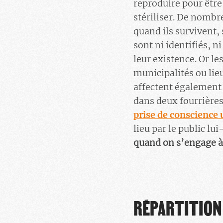
reproduire pour être
stériliser. De nombr
quand ils survivent, 
sont ni identifiés, n
leur existence. Or le
municipalités ou lieu
affectent également 
dans deux fourrières
prise de conscience
lieu par le public l
quand on s’engage à
RÉPARTITION