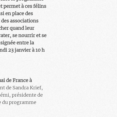
t permet à ces félins
si en place des
t des associations
lâcher quand leur
ter, se nourrir et se
 signée entre la
ndi 23 janvier à 10 h
uai de France à
nt de Sandra Krief,
gémi, présidente de
gée du programme