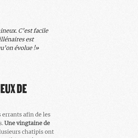
neux. C’est facile
llénaires est
qu’on évolue !»
IEUX DE
 errants afin de les
s.
Une vingtaine de
usieurs chatipis ont