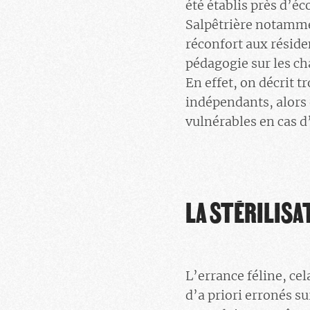
été établis près d’é
Salpêtrière notammen
réconfort aux réside
pédagogie sur les ch
En effet, on décrit 
indépendants, alors q
vulnérables en cas 
LA STÉRILISA
L’errance féline, ce
d’a priori erronés s