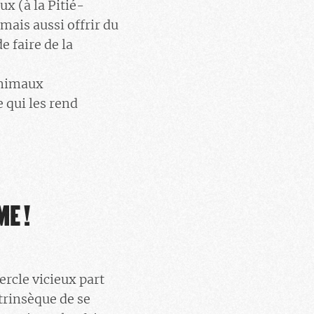
x (à la Pitié-
ais aussi offrir du
 faire de la
 animaux
e qui les rend
E !
ercle vicieux part
trinsèque de se