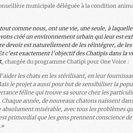
conseillère municipale déléguée à la condition animal
 tout comme nous, ont une vie, une seule, à laquelle 
ons créé un environnement urbain qui leur est ex
e devoir est naturellement de les réintégrer, de les
t c’est exactement l’objectif des Chatipis dans la vil
t
, chargée du programme Chatipi pour One Voice :
’aider les chats en les stérilisant, en leur fournissa
ais le projet a aussi pour but de sensibiliser la popu
rance féline qui trouve sa source chez les particuli
ts. Chaque année, de nouveaux chatons naissent dans 
 absolument misérable, avec tous les problèmes qu
est primordial que les gens prennent conscience de c
.»