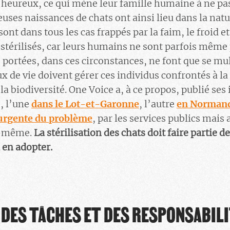
 heureux, ce qui mène leur famille humaine à ne pas 
euses naissances de chats ont ainsi lieu dans la natu
sont dans tous les cas frappés par la faim, le froid et
i stérilisés, car leurs humains ne sont parfois même
s portées, dans ces circonstances, ne font que se mul
x de vie doivent gérer ces individus confrontés à la
la biodiversité. One Voice a, à ce propos, publié se
, l’une
dans le Lot-et-Garonne
, l’autre
en Norman
 urgente du problème
, par les services publics mais
ui-même.
La stérilisation des chats doit faire partie 
 en adopter.
 DES TÂCHES ET DES RESPONSABIL