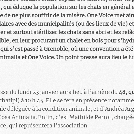
 qui éduque la population sur les chats en général e
 de ne plus souffrir de la misère. One Voice met ain
aires avec des municipalités (ou des lieux de vie) e
er et surtout stériliser les chats sans abri et les re
le, en leur procurant un chalet en bois pour s’hydra
 qui s’est passé à Grenoble, où une convention a été
imalia et One Voice. Un point presse aura lieu le lu
se du lundi 23 janvier aura lieu à l’arrière du
48, q
chatipi) à 10 h 45. Elle se fera en présence notamme
le déléguée à la condition animale, et d’Andréa Ar
 Cosa Animalia. Enfin, c’est Mathilde Perrot, char
ce, qui représentera l’association.