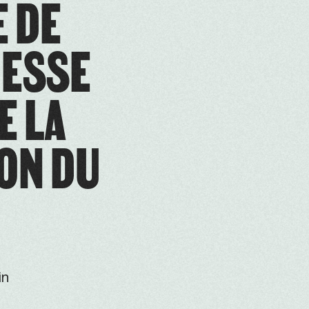
E DE
NESSE
E LA
ON DU
in