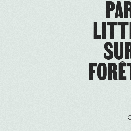
PAR
LITT
SUR
FORÊ
O