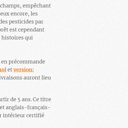
es champs, empêchant
ieux encore, les
 des pesticides par
forêt est cependant
 histoires qui
018 en précommande
nol
et
version:
livraisons auront lieu
rtir de 5 ans. Ce titre
et anglais-français-
ntérieur certifié