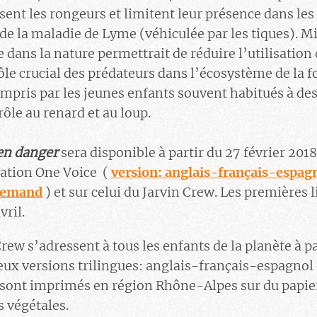
assent les rongeurs et limitent leur présence dans l
de la maladie de Lyme (véhiculée par les tiques). M
le dans la nature permettrait de réduire l’utilisation
ôle crucial des prédateurs dans l’écosystème de la 
mpris par les jeunes enfants souvent habitués à des
̂le au renard et au loup.
 en danger
sera disponible à partir du 27 février 2
ciation One Voice (
version: anglais-français-espag
llemand
) et sur celui du Jarvin Crew. Les premières 
vril.
rew s’adressent à tous les enfants de la planète à pa
eux versions trilingues: anglais-français-espagnol 
sont imprimés en région Rhône-Alpes sur du papier i
végétales.