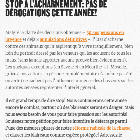
STOP À L’ACHARNEMENT: PAS DE
DÉROGATIONS CETTE ANNÉE!
Malgré la clarté des décisions obtenues –
30 suspensions en
urgence
et déjà 8
annulations définitives
-, l’État s’acharne
contre ces animaux qui n’aspirent qu’à vivre tranquillement, bien
loin du portrait dressé par les veneurs qui les accusent de tous les
maux (sans jamais apporter aucune preuve bien évidemment).
Les quelques exceptions (en Savoie et en Meurthe-et-Moselle,
grâce à nos actions, la période complémentaire n’a même pas été
ouverte) ne cachent pas l’influence immense des chasseurs sur les
autorités censées représenter l’intérêt général.
Il est grand temps de dire stop! Nous continuerons cette année
encore le combat, partout où des blaireaux seront en danger. Mais
nous avons besoin de vous pour faire pression sur les autorités!
Soutenez notre pétition pour faire interdire le déterrage parmi
l’une des mesures phares de notre
réforme radicale de la chasse,
et classer les blaireaux comme espèce protégée! Adressez le