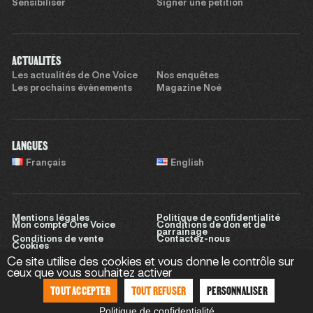
Sensibiliser
Signer une pétition
ACTUALITÉS
Les actualités de One Voice
Nos enquêtes
Les prochains évènements
Magazine Noé
LANGUES
Français
English
Mentions légales
Politique de confidentialité
Mon compte One Voice
Conditions de don et de
parrainage
Conditions de vente
Contactez-nous
Cookies
Ce site utilise des cookies et vous donne le contrôle sur
ceux que vous souhaitez activer
TOUT ACCEPTER
TOUT REFUSER
PERSONNALISER
Site réalisé par
Sweet Punk
Politique de confidentialité