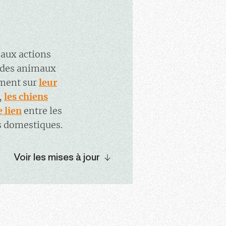
 aux actions
r des animaux
mment sur
leur
,
les chiens
e lien
entre les
s domestiques.
Voir les mises à jour