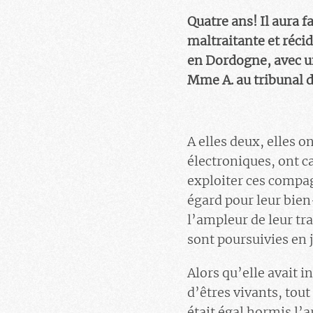
Quatre ans! Il aura f
maltraitante et récid
en Dordogne, avec un
Mme A. au tribunal d
A elles deux, elles 
électroniques, ont ca
exploiter ces compag
égard pour leur bien-
l’ampleur de leur tra
sont poursuivies en j
Alors qu’elle avait 
d’êtres vivants, tout
était égal hormis l’a