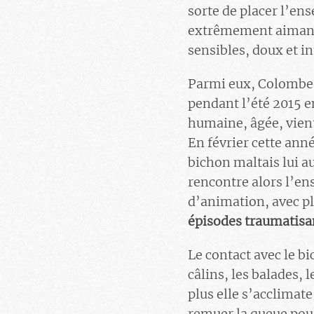
sorte de placer l’en
extrêmement aimantes
sensibles, doux et i
Parmi eux, Colombe, 
pendant l’été 2015 e
humaine, âgée, vient 
En février cette ann
bichon maltais lui a
rencontre alors l’ens
d’animation, avec pl
épisodes traumatisan
Le contact avec le bi
câlins, les balades, l
plus elle s’acclimat
remuer la queue pour