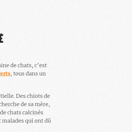
É
ine de chats, c’est
erts
, tous dans un
ielle. Des chiots de
echerche de sa mère,
de chats calcinés
x malades qui ont dû