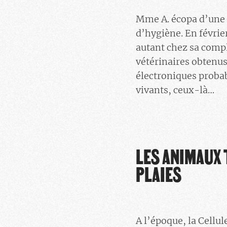
Mme A. écopa d’une i
d’hygiène. En févrie
autant chez sa compl
vétérinaires obtenus
électroniques probab
vivants, ceux-là…
LES ANIMAUX
PLAIES
A l’époque, la Cellul