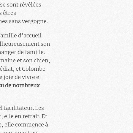
se sont révélées
s êtres
mmes sans vergogne.
famille d’accueil
 Malheureusement son
hanger de famille.
maine et son chien,
médiat, et Colombe
 joie de vivre et
écu de nombreux
 facilitateur. Les
 elle en retrait. Et
ée, elle commence à
er gentiment au