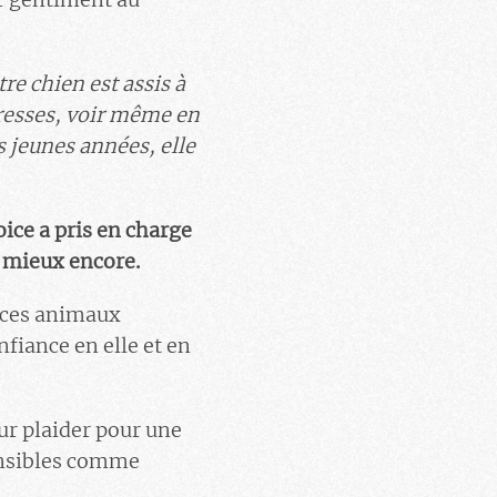
re chien est assis à
aresses, voir même en
s jeunes années, elle
ce a pris en charge
r mieux encore.
à ces animaux
fiance en elle et en
r plaider pour une
sensibles comme