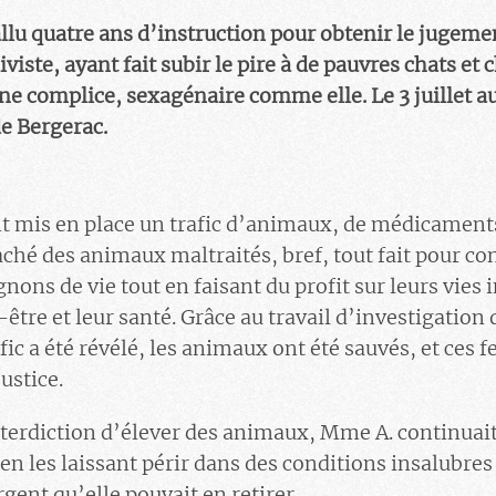
allu quatre ans d’instruction pour obtenir le jugeme
iviste, ayant fait subir le pire à de pauvres chats et
e complice, sexagénaire comme elle. Le 3 juillet aur
e Bergerac.
ont mis en place un trafic d’animaux, de médicament
ché des animaux maltraités, bref, tout fait pour con
nons de vie tout en faisant du profit sur leurs vies
être et leur santé. Grâce au travail d’investigation
fic a été révélé, les animaux ont été sauvés, et ces
ustice.
interdiction d’élever des animaux, Mme A. continu
 en les laissant périr dans des conditions insalubres 
rgent qu’elle pouvait en retirer.