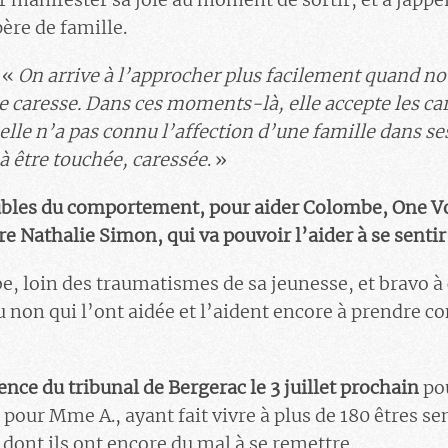
père de famille.
 «
On arrive à l’approcher plus facilement quand not
 le caresse. Dans ces moments-là, elle accepte les c
elle n’a pas connu l’affection d’une famille dans se
 à être touchée, caressée
. »
ubles du comportement, pour aider Colombe, One Voi
re Nathalie Simon, qui va pouvoir l’aider à se senti
, loin des traumatismes de sa jeunesse, et bravo 
non qui l’ont aidée et l’aident encore à prendre con
ence du tribunal de Bergerac le 3 juillet prochain
pou
pour Mme A., ayant fait vivre à plus de 180 êtres 
dont ils ont encore du mal à se remettre.