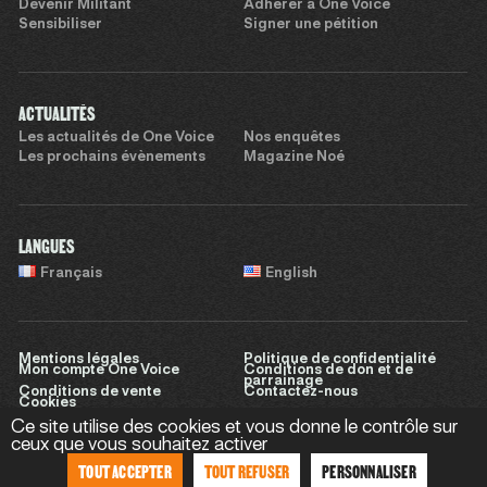
Devenir Militant
Adhérer à One Voice
Sensibiliser
Signer une pétition
ACTUALITÉS
Les actualités de One Voice
Nos enquêtes
Les prochains évènements
Magazine Noé
LANGUES
Français
English
Mentions légales
Politique de confidentialité
Mon compte One Voice
Conditions de don et de
parrainage
Conditions de vente
Contactez-nous
Cookies
Ce site utilise des cookies et vous donne le contrôle sur
ceux que vous souhaitez activer
TOUT ACCEPTER
TOUT REFUSER
PERSONNALISER
Site réalisé par
Sweet Punk