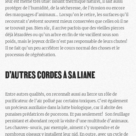
leur est même très utile: isolant thermique naturel, il sait aussi
protéger de l’humidité, de la sécheresse, de l’érosion ou encore
des marquages d’animaux… Lorsqu’on le retire, les surfaces qu’il
recouvrait s’avèrent souvent mieux conservées que celles où il ne
se trouvait pas. Bien sûr, il arrive parfois que des vieilles pierres
déjà lézardées ou qu’un arbre en fin de vie vacillent sous son
poids, mais le joyeux drille n’est pas responsable de leurs chutes!
Il ne fait qu’un peu accélérer le cours normal des choses et le
processus de régénération.
D’AUTRES CORDES À SA LIANE
Entre autres qualités, on reconnaît aussi au lierre un rôle de
purificateur de l’air pollué par certains toxiques. C’est également
un précieux auxiliaire dans la lutte biologique, car il abrite des
punaises prédatrices de pucerons. Et pas seulement! Son feuillage
persistant et abondant reçoit la visite d’une multitude d’animaux.
Les chauves-souris, par exemple, aiment s’y suspendre et de
nombreux oiseaux y installent leur nid. En outre, avec un cycle de