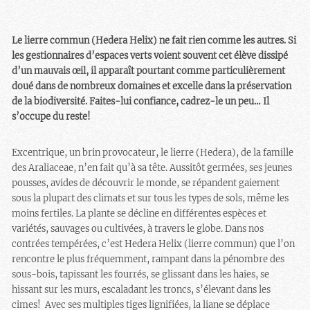
Le lierre commun (Hedera Helix) ne fait rien comme les autres. Si
les gestionnaires d’espaces verts voient souvent cet élève dissipé
d’un mauvais œil, il apparaît pourtant comme particulièrement
doué dans de nombreux domaines et excelle dans la préservation
de la biodiversité. Faites-lui confiance, cadrez-le un peu… Il
s’occupe du reste!
Excentrique, un brin provocateur, le lierre (Hedera), de la famille
des Araliaceae, n’en fait qu’à sa tête. Aussitôt germées, ses jeunes
pousses, avides de découvrir le monde, se répandent gaiement
sous la plupart des climats et sur tous les types de sols, même les
moins fertiles. La plante se décline en différentes espèces et
variétés, sauvages ou cultivées, à travers le globe. Dans nos
contrées tempérées, c’est Hedera Helix (lierre commun) que l’on
rencontre le plus fréquemment, rampant dans la pénombre des
sous-bois, tapissant les fourrés, se glissant dans les haies, se
hissant sur les murs, escaladant les troncs, s’élevant dans les
cimes! Avec ses multiples tiges lignifiées, la liane se déplace