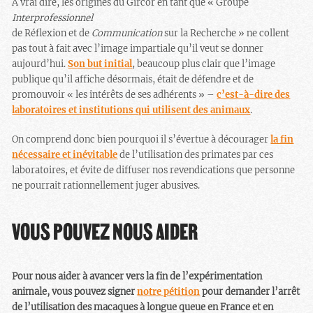
À vrai dire, les origines du Gircor en tant que « Groupe
Interprofessionnel
de Réflexion et de
Communication
sur la Recherche » ne collent
pas tout à fait avec l’image impartiale qu’il veut se donner
aujourd’hui.
Son but initial
, beaucoup plus clair que l’image
publique qu’il affiche désormais, était de défendre et de
promouvoir « les intérêts de ses adhérents » –
c’est-à-dire des
laboratoires et institutions qui utilisent des animaux
.
On comprend donc bien pourquoi il s’évertue à décourager
la fin
nécessaire et inévitable
de l’utilisation des primates par ces
laboratoires, et évite de diffuser nos revendications que personne
ne pourrait rationnellement juger abusives.
VOUS POUVEZ NOUS AIDER
Pour nous aider à avancer vers la fin de l’expérimentation
animale, vous pouvez signer
notre pétition
pour demander l’arrêt
de l’utilisation des macaques à longue queue en France et en