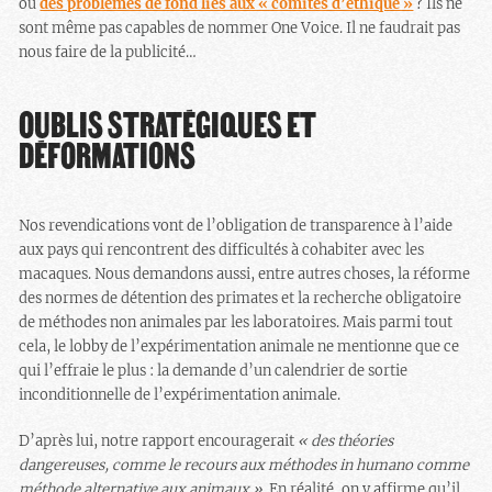
ou
des problèmes de fond liés aux « comités d’éthique »
? Ils ne
sont même pas capables de nommer One Voice. Il ne faudrait pas
nous faire de la publicité…
OUBLIS STRATÉGIQUES ET
DÉFORMATIONS
Nos revendications vont de l’obligation de transparence à l’aide
aux pays qui rencontrent des difficultés à cohabiter avec les
macaques. Nous demandons aussi, entre autres choses, la réforme
des normes de détention des primates et la recherche obligatoire
de méthodes non animales par les laboratoires. Mais parmi tout
cela, le lobby de l’expérimentation animale ne mentionne que ce
qui l’effraie le plus : la demande d’un calendrier de sortie
inconditionnelle de l’expérimentation animale.
D’après lui, notre rapport encouragerait
« des théories
dangereuses, comme le recours aux méthodes in humano comme
méthode alternative aux animaux »
. En réalité, on y affirme qu’il