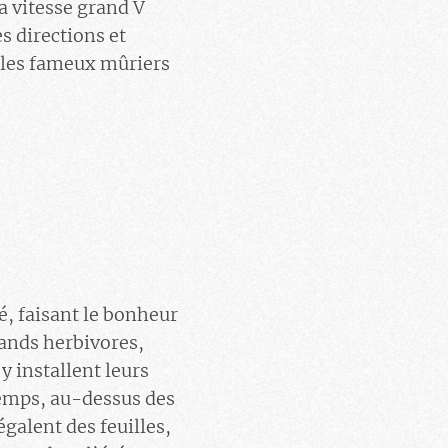
a vitesse grand V
s directions et
 les fameux mûriers
é, faisant le bonheur
rands herbivores,
y installent leurs
 temps, au-dessus des
égalent des feuilles,