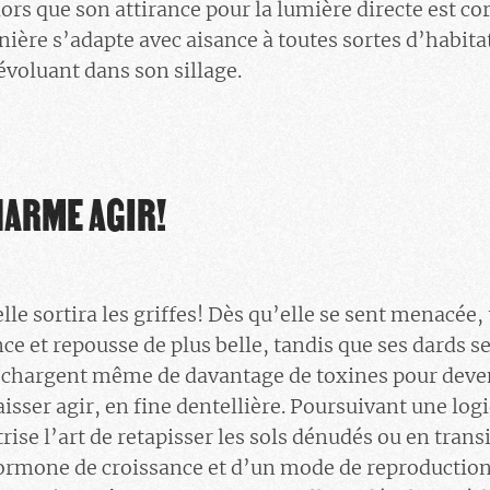
 lors que son attirance pour la lumière directe est c
nnière s’adapte avec aisance à toutes sortes d’habitat
évoluant dans son sillage.
HARME AGIR!
elle sortira les griffes! Dès qu’elle se sent menacée, 
nce et repousse de plus belle, tandis que ses dards s
se chargent même de davantage de toxines pour deven
aisser agir, en fine dentellière. Poursuivant une lo
trise l’art de retapisser les sols dénudés ou en trans
hormone de croissance et d’un mode de reproductio