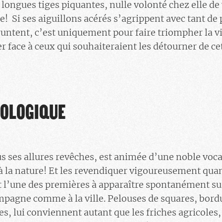
 longues tiges piquantes, nulle volonté chez elle d
e! Si ses aiguillons acérés s’agrippent avec tant de 
ntent, c’est uniquement pour faire triompher la vie
r face à ceux qui souhaiteraient les détourner de ce
COLOGIQUE
ous ses allures revêches, est animée d’une noble voc
 à la nature! Et les revendiquer vigoureusement qua
t l’une des premières à apparaître spontanément sur
pagne comme à la ville. Pelouses de squares, bordu
, lui conviennent autant que les friches agricoles, 