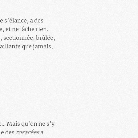
le s’élance, a des
, et ne lâche rien.
, sectionnée, brûlée,
vaillante que jamais,
te… Mais qu’on ne s’y
le des
rosacées
a