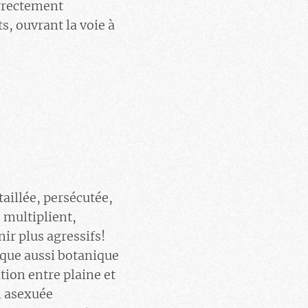
orrectement
s, ouvrant la voie à
taillée, persécutée,
e multiplient,
ir plus agressifs!
gique aussi botanique
ition entre plaine et
n asexuée