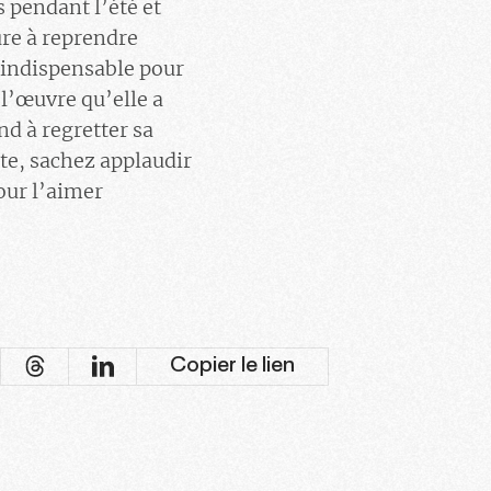
s pendant l’été et
ure à reprendre
s indispensable pour
 l’œuvre qu’elle a
nd à regretter sa
rte, sachez applaudir
our l’aimer
Copier le lien