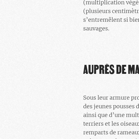
(multiplication végé
(plusieurs centimètr
s’entremêlent si bi
sauvages.
AUPRÈS DE M
Sous leur armure pro
des jeunes pousses d
ainsi que d’une mult
terriers et les oisea
remparts de rameaux, 