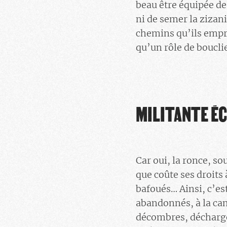
beau être équipée de
ni de semer la zizani
chemins qu’ils empru
qu’un rôle de bouclie
MILITANTE É
Car oui, la ronce, s
que coûte ses droits
bafoués… Ainsi, c’es
abandonnés, à la cam
décombres, décharges