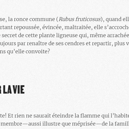
use, la ronce commune (
Rubus fruticosus
), quand el
rtant repoussée, évincée, maltraitée, elle s’accroche
e secret de cette plante ligneuse qui, même arrachée
oujours par renaître de ses cendres et repartir, plus 
ons qu’elle convoite?
LA VIE
e! Et rien ne saurait éteindre la flamme qui l’habi
 membre—aussi illustre que méprisée—de la famil