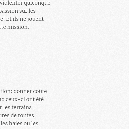
e violenter quiconque
passion sur les
! Et ils ne jouent
tte mission.
ation: donner coûte
nd ceux-ci ont été
 les terrains
res de routes,
les haies ou les