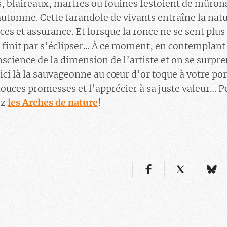
is, blaireaux, martres ou fouines festoient de mûron
automne. Cette farandole de vivants entraîne la nat
es et assurance. Et lorsque la ronce ne se sent plu
le finit par s’éclipser… À ce moment, en contemplant
science de la dimension de l’artiste et on se surpre
’ici là la sauvageonne au cœur d’or toque à votre po
douces promesses et l’apprécier à sa juste valeur… P
ez
les Arches de nature
!