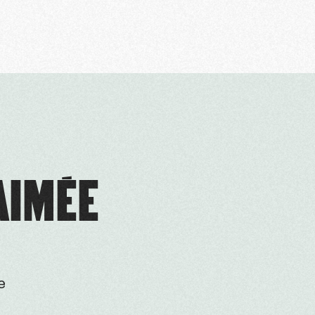
AIMÉE
e