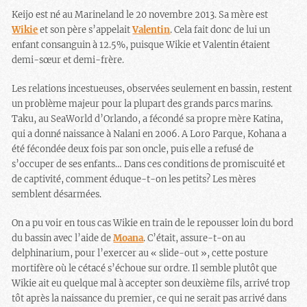
Keijo est né au Marineland le 20 novembre 2013. Sa mère est
Wikie
et son père s’appelait
Valentin
. Cela fait donc de lui un
enfant consanguin à 12.5%, puisque Wikie et Valentin étaient
demi-sœur et demi-frère.
Les relations incestueuses, observées seulement en bassin, restent
un problème majeur pour la plupart des grands parcs marins.
Taku, au SeaWorld d’Orlando, a fécondé sa propre mère Katina,
qui a donné naissance à Nalani en 2006. A Loro Parque, Kohana a
été fécondée deux fois par son oncle, puis elle a refusé de
s’occuper de ses enfants… Dans ces conditions de promiscuité et
de captivité, comment éduque-t-on les petits? Les mères
semblent désarmées.
On a pu voir en tous cas Wikie en train de le repousser loin du bord
du bassin avec l’aide de
Moana
. C’était, assure-t-on au
delphinarium, pour l’exercer au « slide-out », cette posture
mortifère où le cétacé s’échoue sur ordre. Il semble plutôt que
Wikie ait eu quelque mal à accepter son deuxième fils, arrivé trop
tôt après la naissance du premier, ce qui ne serait pas arrivé dans