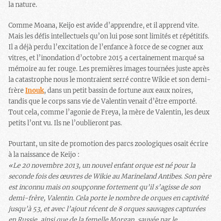
la nature.
Comme Moana, Keijo est avide d’apprendre, et il apprend vite.
Mais les défis intellectuels qu’on lui pose sont limités et répétitifs.
Il a déjà perdu l’excitation de l’enfance à force de se cogner aux
vitres, et l’inondation d’octobre 2015 a certainement marqué sa
mémoire au fer rouge. Les premières images tournées juste après
la catastrophe nous le montraient serré contre Wikie et son demi-
frère
Inouk
, dans un petit bassin de fortune aux eaux noires,
tandis que le corps sans vie de Valentin venait d’être emporté.
Tout cela, comme l’agonie de Freya, la mère de Valentin, les deux
petits l’ont vu. Ils ne l’oublieront pas.
Pourtant, un site de promotion des parcs zoologiques osait écrire
à la naissance de Keijo :
«Le 20 novembre 2013, un nouvel enfant orque est né pour la
seconde fois des œuvres de Wikie au Marineland Antibes. Son père
est inconnu mais on soupçonne fortement qu’il s’agisse de son
demi-frère, Valentin. Cela porte le nombre de orques en captivité
jusqu’à 53, et avec l’ajout récent de 8 orques sauvages capturées
en Russie, ainsi que de la femelle Morgan, sauvée par le