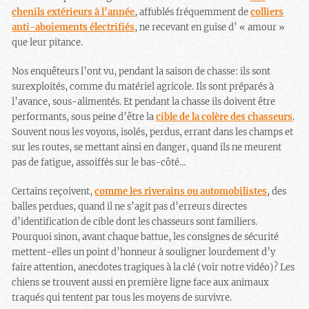
chenils extérieurs à l’année
, affublés fréquemment de
colliers
anti-aboiements électrifiés
, ne recevant en guise d’ « amour »
que leur pitance.
Nos enquêteurs l’ont vu, pendant la saison de chasse: ils sont
surexploités, comme du matériel agricole. Ils sont préparés à
l’avance, sous-alimentés. Et pendant la chasse ils doivent être
performants, sous peine d’être la
cible de la colère des chasseurs
.
Souvent nous les voyons, isolés, perdus, errant dans les champs et
sur les routes, se mettant ainsi en danger, quand ils ne meurent
pas de fatigue, assoiffés sur le bas-côté…
Certains reçoivent,
comme les riverains ou automobilistes
, des
balles perdues, quand il ne s’agit pas d’erreurs directes
d’identification de cible dont les chasseurs sont familiers.
Pourquoi sinon, avant chaque battue, les consignes de sécurité
mettent-elles un point d’honneur à souligner lourdement d’y
faire attention, anecdotes tragiques à la clé (voir notre vidéo)? Les
chiens se trouvent aussi en première ligne face aux animaux
traqués qui tentent par tous les moyens de survivre.