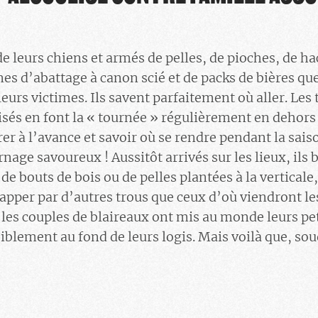
 leurs chiens et armés de pelles, de pioches, de ha
nes d’abattage à canon scié et de packs de bières qu
eurs victimes. Ils savent parfaitement où aller. Les 
isés en font la « tournée » régulièrement en dehors 
rer à l’avance et savoir où se rendre pendant la sai
rnage savoureux ! Aussitôt arrivés sur les lieux, ils
e de bouts de bois ou de pelles plantées à la vertical
apper par d’autres trous que ceux d’où viendront les
les couples de blaireaux ont mis au monde leurs peti
blement au fond de leurs logis. Mais voilà que, so