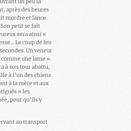
ouvrant un peu la
nt, après des heures
ait mordre et lance
on petit se fait
eureux sera ainsi «
iesse… Le coup de feu
s secondes. Un veneur
é comme une lame ».
a à son tour abattu,
lle à l’un des chiens
ant à la mère et aux
atigués » les
ée, pour qu’ils y
ervant au transport