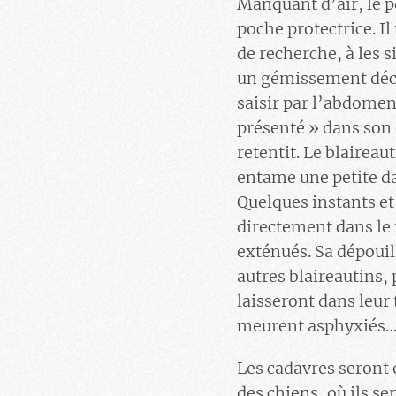
Manquant d’air, le p
poche protectrice. I
de recherche, à les s
un gémissement déchi
saisir par l’abdomen 
présenté » dans son 
retentit. Le blairea
entame une petite d
Quelques instants et
directement dans le 
exténués. Sa dépouill
autres blaireautins, 
laisseront dans leur
meurent asphyxiés
Les cadavres seront 
des chiens, où ils s