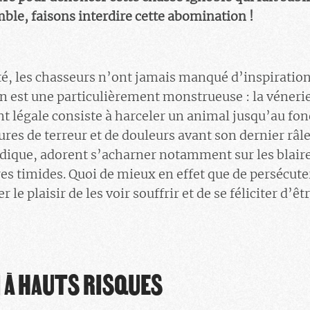
ble, faisons interdire cette abomination !
é, les chasseurs n’ont jamais manqué d’inspiration
en est une particulièrement monstrueuse : la vénerie
t légale consiste à harceler un animal jusqu’au fon
eures de terreur et de douleurs avant son dernier râle
udique, adorent s’acharner notamment sur les blai
s timides. Quoi de mieux en effet que de persécuter
le plaisir de les voir souffrir et de se féliciter d’êtr
 À HAUTS RISQUES