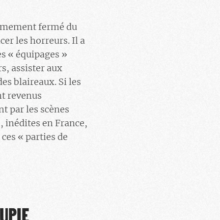
trêmement fermé du
r les horreurs. Il a
es « équipages »
s, assister aux
s blaireaux. Si les
nt revenus
t par les scènes
, inédites en France,
 ces « parties de
UPIE