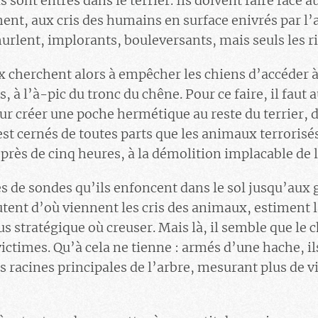
s sont entrés dans le terrier. Ils doivent faire face
ent, aux cris des humains en surface enivrés par l’a
hurlent, implorants, bouleversants, mais seuls les r
x cherchent alors à empêcher les chiens d’accéder à
s, à l’à-pic du tronc du chêne. Pour ce faire, il faut 
our créer une poche hermétique au reste du terrier, 
est cernés de toutes parts que les animaux terrorisé
près de cinq heures, à la démolition implacable de 
s de sondes qu’ils enfoncent dans le sol jusqu’aux ga
utent d’où viennent les cris des animaux, estiment 
 plus stratégique où creuser. Mais là, il semble que le
victimes. Qu’à cela ne tienne : armés d’une hache, il
is racines principales de l’arbre, mesurant plus de 