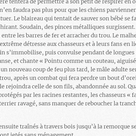
ère tentera de permettre à son petit de respirer en 
l n’en faudra pas plus pour que les chiens parvienne
ituer. Le blaireau qui tentait de sauver son bébé se f
rant. Soudain, des pinces métalliques surgissent. S
entre les barres de fer et arracher du trou. Le malh
extrême détresse aux chasseurs et à leurs fans en l
utin s’immobilise, puis convulse pendant de longue
anse, et chante « Pointu comme un couteau, aiguis
 un nouveau coup de feu plus tard, le mâle adulte ser
trou, après un combat qui fera perdre un bout d’orei
e rejoindra celle de son fils, abandonnée au sol. Qu
protégés par les racines restantes, les chasseurs « f
 terrier ravagé, sans manquer de reboucher la tranch
…
ensuite traînés à travers bois jusqu’à la remorque s
eront jetés sans ménagement.