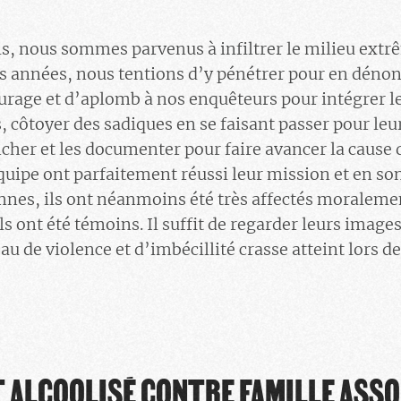
ils, nous sommes parvenus à infiltrer le milieu ex
s années, nous tentions d’y pénétrer pour en dénonce
urage et d’aplomb à nos enquêteurs pour intégrer l
 côtoyer des sadiques en se faisant passer pour leur
her et les documenter pour faire avancer la cause de
uipe ont parfaitement réussi leur mission et en so
es, ils ont néanmoins été très affectés moralemen
s ont été témoins. Il suffit de regarder leurs images
u de violence et d’imbécillité crasse atteint lors de
 ALCOOLISÉ CONTRE FAMILLE ASSO