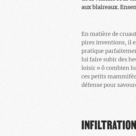
aux blaireaux. Ensem
En matière de cruaut
pires inventions, il 
pratique parfaitemen
lui faire subir des h
loisir » ô combien l
ces petits mammifère
défense pour savourer 
INFILTRATION