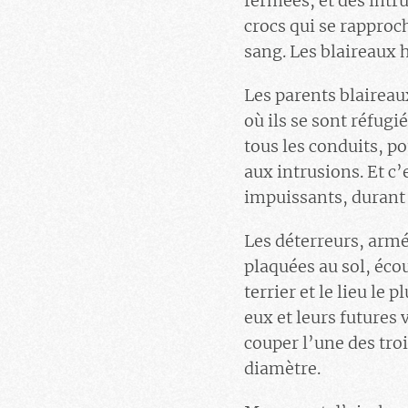
fermées, et des intru
crocs qui se rapproch
sang. Les blaireaux 
Les parents blaireau
où ils se sont réfugié
tous les conduits, p
aux intrusions. Et c’
impuissants, durant 
Les déterreurs, armé
plaquées au sol, éco
terrier et le lieu le
eux et leurs futures 
couper l’une des tro
diamètre.