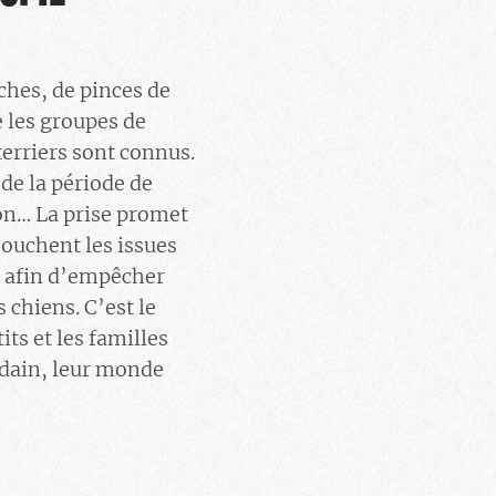
ches, de pinces de
e les groupes de
terriers sont connus.
de la période de
son… La prise promet
 bouchent les issues
e, afin d’empêcher
 chiens. C’est le
ts et les familles
udain, leur monde