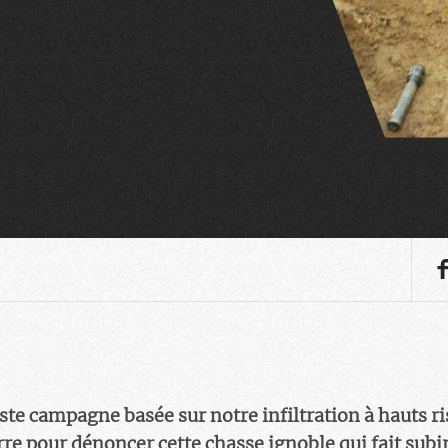
te campagne basée sur notre infiltration à hauts ri
rre pour dénoncer cette chasse ignoble qui fait subir